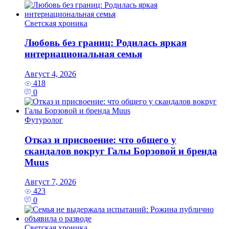
Светская хроника
Любовь без границ: Родилась яркая
интернациональная семья
Август 4, 2026
418
0
Футуролог
Отказ и присвоение: что общего у
скандалов вокруг Галы Борзовой и бренда
Muus
Август 7, 2026
423
0
Светская хроника