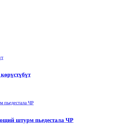
 көрүстүбүт
ающий штурм пьедестала ЧР