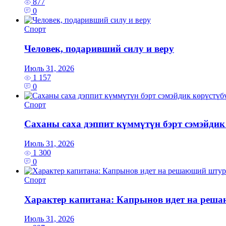
877
0
Спорт
Человек, подаривший силу и веру
Июль 31, 2026
1 157
0
Спорт
Саханы саха дэппит күммүтүн бэрт сэмэйдик
Июль 31, 2026
1 300
0
Спорт
Характер капитана: Капрынов идет на реш
Июль 31, 2026