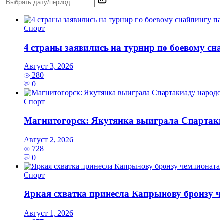
Спорт
4 страны заявились на турнир по боевому с
Август 3, 2026
280
0
Спорт
Магнитогорск: Якутянка выиграла Спартаки
Август 2, 2026
728
0
Спорт
Яркая схватка принесла Капрынову бронзу 
Август 1, 2026