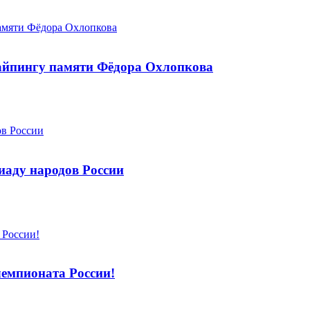
найпингу памяти Фёдора Охлопкова
аду народов России
чемпионата России!