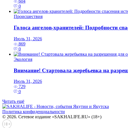
604
0
Происшествия
Голоса ангелов-хранителей: Подробности с
Июль 31, 2026
869
0
Экология
Внимание! Стартовала жеребьевка на разре
Июль 31, 2026
729
0
Читать ещё
Политика конфиденциальности
© 2026. Сетевое издание «SAKHALIFE.RU» (18+)