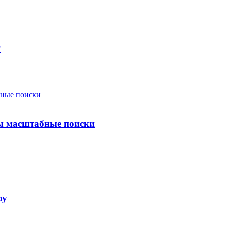
?
ты масштабные поиски
оу