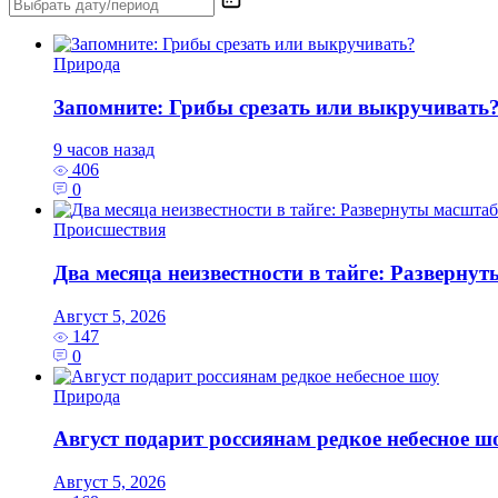
Природа
Запомните: Грибы срезать или выкручивать
9 часов назад
406
0
Происшествия
Два месяца неизвестности в тайге: Разверну
Август 5, 2026
147
0
Природа
Август подарит россиянам редкое небесное ш
Август 5, 2026