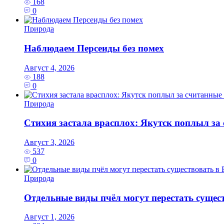
168
0
Природа
Наблюдаем Персеиды без помех
Август 4, 2026
188
0
Природа
Стихия застала врасплох: Якутск поплыл з
Август 3, 2026
537
0
Природа
Отдельные виды пчёл могут перестать сущес
Август 1, 2026