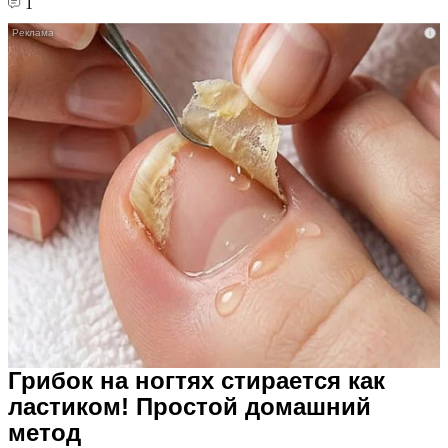
1
i
Грибок на ногтях стирается как
ластиком! Простой домашний
метод