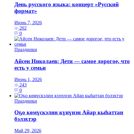
День русского языка: концерт «Русский
формат»
Июнь 7, 2026
202
0
Праздники
Айсен Николаев: Дети — самое дорогое, что
есть у семьи
Июнь 1, 2026
243
0
Праздники
Оҕо көмүскэлин күнүнэн Айар кыһаттан
бэлэхтэр
Май 29, 2026