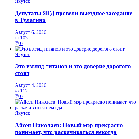
Якутск
Депутаты ЯГД провели выездное заседание
в Тулагино
Август 6, 2026
103
0
Якутск
Это взгляд титанов и это доверие дорогого
стоит
Август 4, 2026
112
0
Якутск
Айсен Николаев: Новый мэр прекрасно
понимает, что раскачиваться некогда