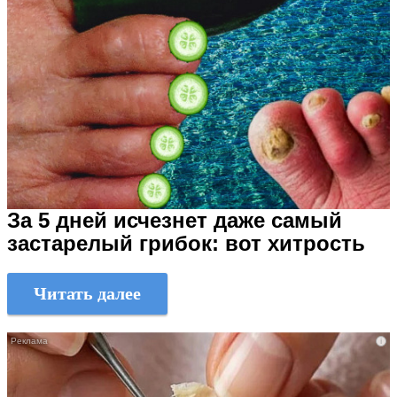
За 5 дней исчезнет даже самый
застарелый грибок: вот хитрость
Читать далее
i