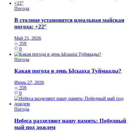
Погода
В столице установится идеальная майская
погода: +22°
Май 21, 2026
359
0
Погода
Какая погода в день Ысыаха Туймаады?
Июнь 27, 2026
359
0
Погода
Небеса разделяют нашу память: Победный
май под дождем