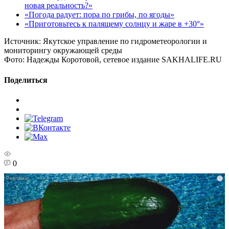
новая реальность?»
«Погода радует: пора по грибы, по ягоды»
«Приготовьтесь к палящему солнцу и жаре в +30°»
Источник:
Якутское управление по гидрометеорологии и
мониторингу окружающей среды
Фото:
Надежды Коротовой, сетевое издание SAKHALIFE.RU
Поделиться
0
i