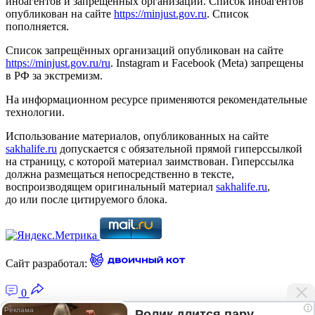
иноагентов и запрещённых организаций. Список иноагентов
опубликован на сайте
https://minjust.gov.ru
. Список
пополняется.
Список запрещённых организаций опубликован на сайте
https://minjust.gov.ru/ru
. Instagram и Facebook (Metа) запрещены
в РФ за экстремизм.
На информационном ресурсе применяются рекомендательные
технологии.
Использование материалов, опубликованных на сайте
sakhalife.ru
допускается с обязательной прямой гиперссылкой
на страницу, с которой материал заимствован. Гиперссылка
должна размещаться непосредственно в тексте,
воспроизводящем оригинальный материал
sakhalife.ru
,
до или после цитируемого блока.
Сайт разработал:
0
i
Ролик длится пару