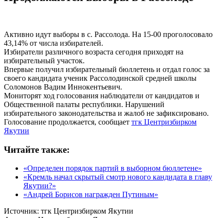
Активно идут выборы в с. Рассолода. На 15-00 проголосовало
43,14% от числа избирателей.
Избиратели различного возраста сегодня приходят на
избирательный участок.
Впервые получил избирательный бюллетень и отдал голос за
своего кандидата ученик Рассолодинской средней школы
Соломонов Вадим Иннокентьевич.
Мониторят ход голосования наблюдатели от кандидатов и
Общественной палаты республики. Нарушений
избирательного законодательства и жалоб не зафиксировано.
Голосование продолжается, сообщает
тгк Центризбирком
Якутии
Читайте также:
«Определен порядок партий в выборном бюллетене»
«Кремль начал скрытый смотр нового кандидата в главу
Якутии?»
«Андрей Борисов награжден Путиным»
Источник:
тгк Центризбирком Якутии