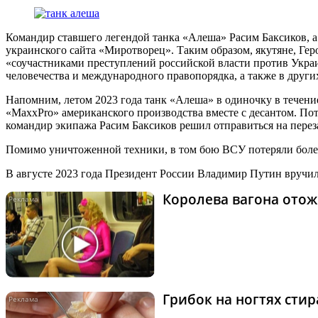
Командир ставшего легендой танка «Алеша» Расим Баксиков, а
украинского сайта «Миротворец». Таким образом, якутяне, Г
«соучастниками преступлений российской власти против Украи
человечества и международного правопорядка, а также в друг
Напомним, летом 2023 года танк «Алеша» в одиночку в течени
«MaxxPro» американского производства вместе с десантом. По
командир экипажа Расим Баксиков решил отправиться на перезар
Помимо уничтоженной техники, в том бою ВСУ потеряли боле
В августе 2023 года Президент России Владимир Путин вручил
Королева вагона отож
Грибок на ногтях сти