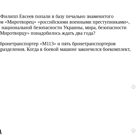
 Филипп Евсеев попали в базу печально знаменитого
йтом «Миротворец» «российскими военными преступниками»,
 национальной безопасности Украины, мира, безопасности
«Миротворцу» понадобилось ждать два года?
 бронетранспортер «М113» и пять бронетранспортеров
разделения. Когда в боевой машине закончился боекомплект,
i
д
i