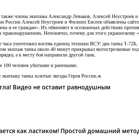
 также члены экипажа Александр Леваков, Алексей Неустроев и
ерои России Алексей Неустроев и Филипп Евсеев объявлены са
ны и ее граждан». Их обвиняют в осознанных действиях против
их правонарушениях. Непонятно, почему для этого украинскому 
е часа уничтожил восемь единиц техники ВСУ: два танка Т-72Б,
том экипаж танка около 40 минут прикрывал мотострелковые под
ядку, а к месту боя направили другой танк.
е 100 человек убитыми и ранеными.
 экипажу танка золотые звезды Героя России.ж
гла! Видео не оставит равнодушным
рается как ластиком! Простой домашний мето