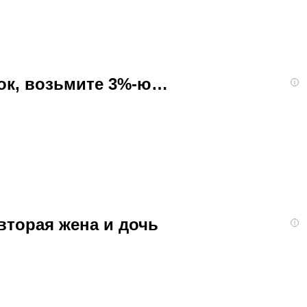
бок, возьмите 3%-ю…
i
вторая жена и дочь
i