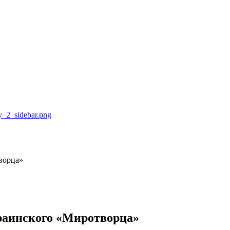
ворца»
раинского «Миротворца»