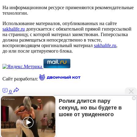
На информационном ресурсе применяются рекомендательные
технологии.
Использование материалов, опубликованных на сайте
sakhalife.ru
допускается с обязательной прямой гиперссылкой
на страницу, с которой материал заимствован. Гиперссылка
должна размещаться непосредственно в тексте,
воспроизводящем оригинальный материал
sakhalife.ru
,
до или после цитируемого блока.
Сайт разработал:
0
i
Ролик длится пару
секунд, но вы будете в
Главная — Новости Якутии и мира
шоке от увиденного
Лента новостей
Рубрики
Подписка