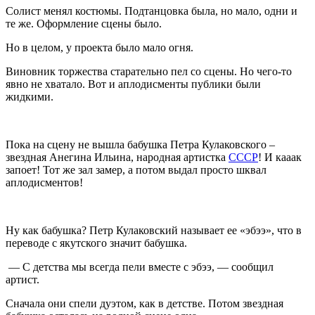
Солист менял костюмы. Подтанцовка была, но мало, одни и
те же. Оформление сцены было.
Но в целом, у проекта было мало огня.
Виновник торжества старательно пел со сцены. Но чего-то
явно не хватало. Вот и аплодисменты публики были
жидкими.
Пока на сцену не вышла бабушка Петра Кулаковского –
звездная Анегина Ильина, народная артистка
СССР
! И кааак
запоет! Тот же зал замер, а потом выдал просто шквал
аплодисментов!
Ну как бабушка? Петр Кулаковский называет ее «эбээ», что в
переводе с якутского значит бабушка.
— С детства мы всегда пели вместе с эбээ, — сообщил
артист.
Сначала они спели дуэтом, как в детстве. Потом звездная