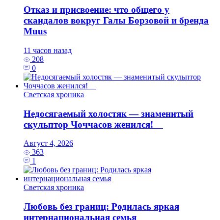
Отказ и присвоение: что общего у
скандалов вокруг Галы Борзовой и бренда
Muus
11 часов назад
208
0
Светская хроника
Недосягаемый холостяк — знаменитый
скульптор Чоччасов женился!
Август 4, 2026
363
1
Светская хроника
Любовь без границ: Родилась яркая
интернациональная семья