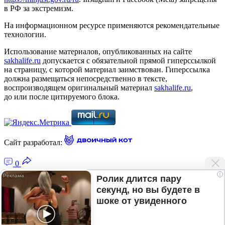
в РФ за экстремизм.
На информационном ресурсе применяются рекомендательные
технологии.
Использование материалов, опубликованных на сайте
sakhalife.ru
допускается с обязательной прямой гиперссылкой
на страницу, с которой материал заимствован. Гиперссылка
должна размещаться непосредственно в тексте,
воспроизводящем оригинальный материал
sakhalife.ru
,
до или после цитируемого блока.
Сайт разработал:
0
i
Ролик длится пару
секунд, но вы будете в
Главная — Новости Якутии и мира
шоке от увиденного
Лента новостей
Рубрики