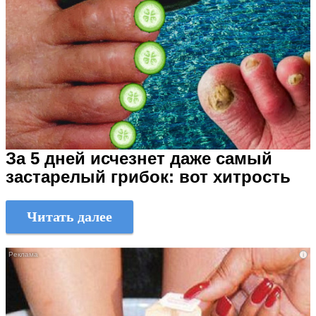
За 5 дней исчезнет даже самый
застарелый грибок: вот хитрость
Читать далее
i