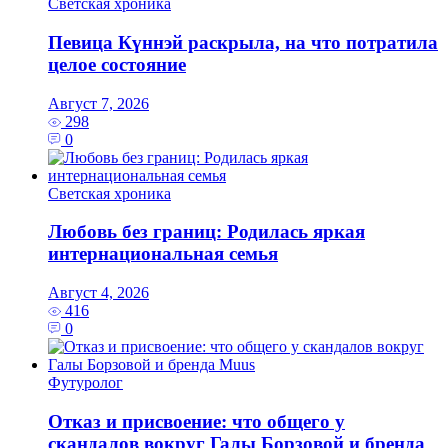
Светская хроника
Певица Күннэй раскрыла, на что потратила
целое состояние
Август 7, 2026
298
0
Светская хроника
Любовь без границ: Родилась яркая
интернациональная семья
Август 4, 2026
416
0
Футуролог
Отказ и присвоение: что общего у
скандалов вокруг Галы Борзовой и бренда