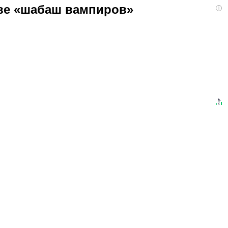
кве «шабаш вампиров»
i