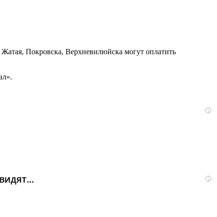
, Жатая, Покровска, Верхневилюйска могут оплатить
ал».
i
идят...
i