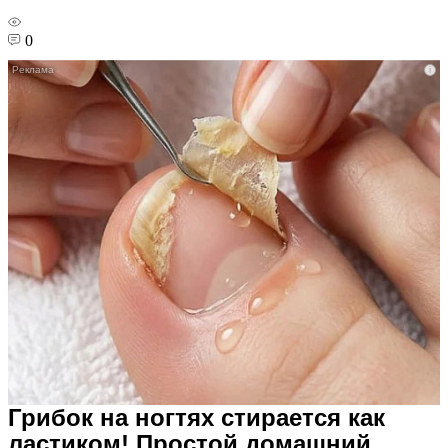
0
i
Грибок на ногтях стирается как
ластиком! Простой домашний