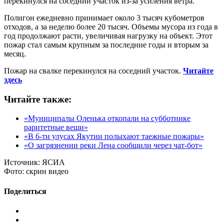
перекинулся на соседний участок из-за усиления ветра.
Полигон ежедневно принимает около 3 тысяч кубометров
отходов, а за неделю более 20 тысяч. Объемы мусора из года в
год продолжают расти, увеличивая нагрузку на объект. Этот
пожар стал самым крупным за последние годы и вторым за
месяц.
Пожар на свалке перекинулся на соседний участок.
Читайте
здесь
Читайте также:
«Муниципалы Оленька откопали на субботнике
раритетные вещи»
«В 6-ти улусах Якутии полыхают таежные пожары»
«О загрязнении реки Лена сообщили через чат-бот»
Источник:
ЯСИА
Фото:
скрин видео
Поделиться