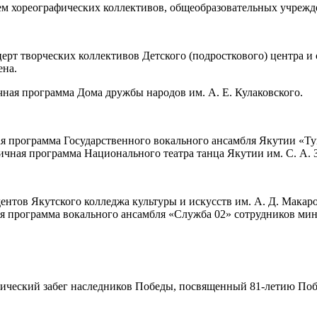
м хореографических коллективов, общеобразовательных учрежде
ерт творческих коллективов Детского (подросткового) центра и
ена.
ная программа Дома дружбы народов им. А. Е. Кулаковского.
 программа Государственного вокального ансамбля Якутии «Туй
чная программа Национального театра танца Якутии им. С. А. 
нтов Якутского колледжа культуры и искусств им. А. Д. Макаро
я программа вокального ансамбля «Служба 02» сотрудников мин
ический забег наследников Победы, посвященный 81-летию Поб