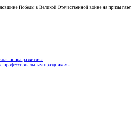
годовщине Победы в Великой Отечественной войне на призы газе
ная опора развития»
 с профессиональным праздником»