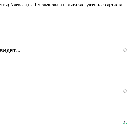
тия) Александра Емельянова в памяти заслуженного артиста
идят...
i
i