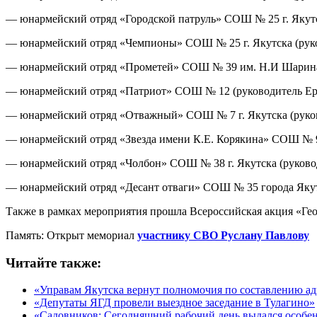
— юнармейский отряд «Городской патруль» СОШ № 25 г. Якутс
— юнармейский отряд «Чемпионы» СОШ № 25 г. Якутска (руко
— юнармейский отряд «Прометей» СОШ № 39 им. Н.И Шарина 
— юнармейский отряд «Патриот» СОШ № 12 (руководитель Ер
— юнармейский отряд «Отважный» СОШ № 7 г. Якутска (руков
— юнармейский отряд «Звезда имени К.Е. Корякина» СОШ № 9 
— юнармейский отряд «Чолбон» СОШ № 38 г. Якутска (руково
— юнармейский отряд «Десант отваги» СОШ № 35 города Якутс
Также в рамках мероприятия прошла Всероссийская акция «Гео
Память: Открыт мемориал
участнику СВО Руслану Павлову
Читайте также:
«Управам Якутска вернут полномочия по составлению а
«Депутаты ЯГД провели выездное заседание в Тулагино»
«Садовников: Сегодняшний рабочий день выдался особ