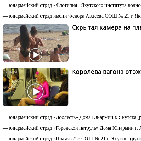
— юнармейский отряд «Флотилия» Якутского института водног
— юнармейский отряд имени Федора Авдеева СОШ № 21 г. Яку
Скрытая камера на пля
Королева вагона отож
— юнармейский отряд «Доблесть» Дома Юнармии г. Якутска (р
— юнармейский отряд «Городской патруль» Дома Юнармии г. Я
— юнармейский отряд «Пламя -21» СОШ № 21 г. Якутска (руков