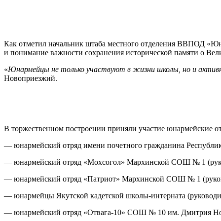
Как отметил начальник штаба местного отделения ВВПОД «Юн
и понимание важности сохранения исторической памяти о Вел
«
Юнармейцы не только участвуют в жизни школы, но и активн
Новоприезжий.
В торжественном построении приняли участие юнармейские о
— юнармейский отряд имени почетного гражданина Республик
— юнармейский отряд «Мохсогол» Мархинской СОШ № 1 (руко
— юнармейский отряд «Патриот» Мархинской СОШ № 1 (руко
— юнармейцы Якутской кадетской школы-интерната (руководит
— юнармейский отряд «Отвага-10» СОШ № 10 им. Дмитрия Нов