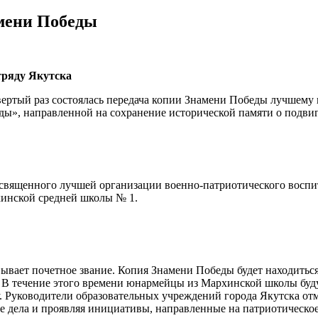
амени Победы
ряду Якутска
етвертый раз состоялась передача копии Знамени Победы лучшем
ы», направленной на сохранение исторической памяти о подвиг
священного лучшей организации военно-патриотического воспит
инской средней школы № 1.
оевывает почетное звание. Копия Знамени Победы будет находить
да. В течение этого времени юнармейцы из Мархинской школы буд
. Руководители образовательных учреждений города Якутска от
 дела и проявляя инициативы, направленные на патриотическое