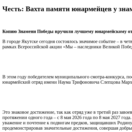
Честь: Вахта памяти юнармейцев у зн
Копию Знамени Победы вручили лучшему юнармейскому от
В городе Якутске сегодня состоялось значимое событие – в ч
рамках Всероссийской акции «Мы – наследники Великой Побед
В этом году победителем муниципального смотра-конкурса, по
юнармейский отряд имени Наума Трифоновича Слепцова Марх
Это знаковое достижение, так как отряд уже в третий раз зав
протяжении одного года – с 8 мая 2026 года по 8 мая 2027 го
уважение и почтение к подвигам предков, защищавших Родину
продемонстрировав значительные достижения, совершая добрые