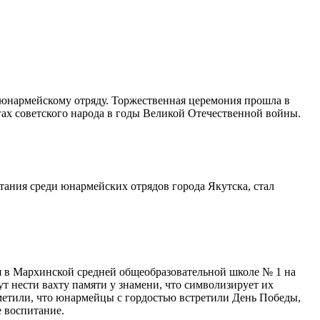
у юнармейскому отряду. Торжественная церемония прошла в
ах советского народа в годы Великой Отечественной войны.
ания среди юнармейских отрядов города Якутска, стал
ся в Мархинской средней общеобразовательной школе № 1 на
ут нести вахту памяти у знамени, что символизирует их
метили, что юнармейцы с гордостью встретили День Победы,
 воспитание.