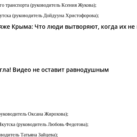
о транспорта (руководитель Ксения Жукова);
тска (руководитель Дойдууна Христофорова);
же Крыма: Что люди вытворяют, когда их не в
гла! Видео не оставит равнодушным
уководитель Оксана Жирохова);
кутска (руководитель Любовь Федотова);
одитель Татьяна Зайцева);