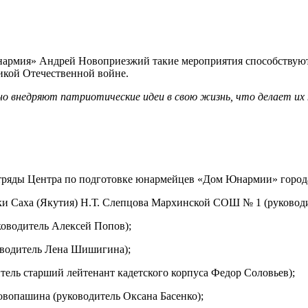
армия» Андрей Новоприезжий такие мероприятия способствуют 
икой Отечественной войне.
о внедряют патриотические идеи в свою жизнь, что делает их 
тряды Центра по подготовке юнармейцев «Дом Юнармии» города
и Саха (Якутия) Н.Т. Слепцова Мархинской СОШ № 1 (руководи
водитель Алексей Попов);
водитель Лена Шишигина);
ель старший лейтенант кадетского корпуса Федор Соловьев);
опашина (руководитель Оксана Басенко);