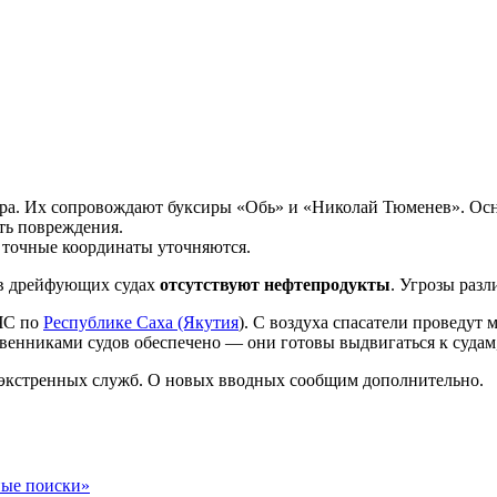
Гора. Их сопровождают буксиры «Обь» и «Николай Тюменев». Осн
ить повреждения.
 точные координаты уточняются.
в дрейфующих судах
отсутствуют нефтепродукты
. Угрозы разл
МЧС по
Республике Саха (Якутия
). С воздуха спасатели проведу
твенниками судов обеспечено — они готовы выдвигаться к судам,
и экстренных служб. О новых вводных сообщим дополнительно.
ные поиски»