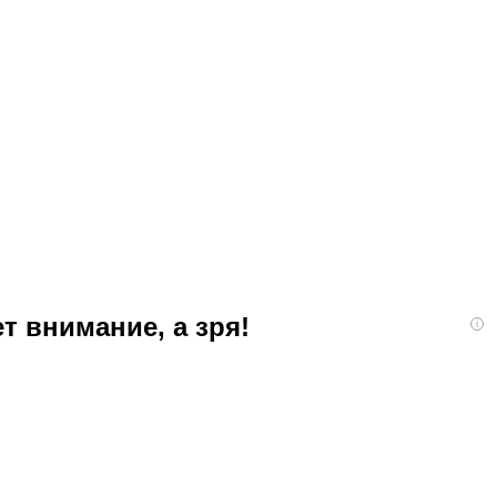
т внимание, а зря!
i