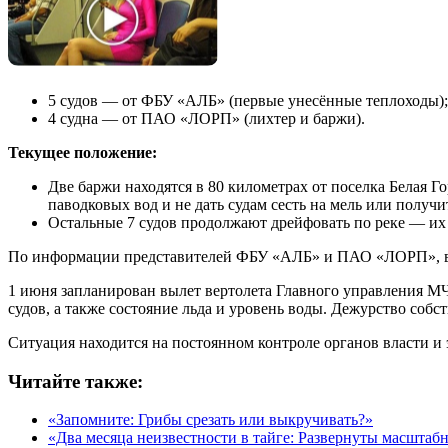
5 судов — от ФБУ «АЛБ» (первые унесённые теплоходы);
4 судна — от ПАО «ЛОРП» (лихтер и баржи).
Текущее положение:
Две баржи находятся в 80 километрах от поселка Белая 
паводковых вод и не дать судам сесть на мель или получ
Остальные 7 судов продолжают дрейфовать по реке — их
По информации представителей ФБУ «АЛБ» и ПАО «ЛОРП», 
1 июня запланирован вылет вертолета Главного управления 
судов, а также состояние льда и уровень воды. Дежурство собс
Ситуация находится на постоянном контроле органов власти 
Читайте также:
«Запомните: Грибы срезать или выкручивать?»
«Два месяца неизвестности в тайге: Развернуты масштаб