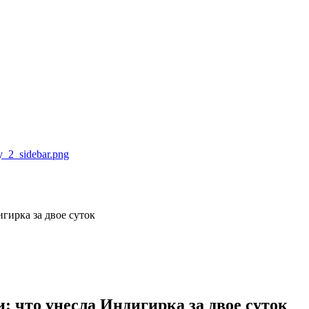
гирка за двое суток
и: что унесла Индигирка за двое суток