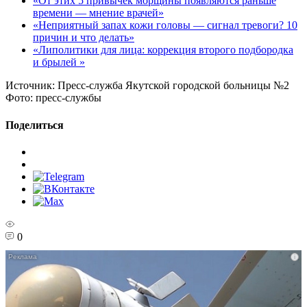
«От этих 5 привычек морщины появляются раньше
времени — мнение врачей»
«Неприятный запах кожи головы — сигнал тревоги? 10
причин и что делать»
«Липолитики для лица: коррекция второго подбородка
и брылей »
Источник:
Пресс-служба Якутской городской больницы №2
Фото:
пресс-службы
Поделиться
0
i