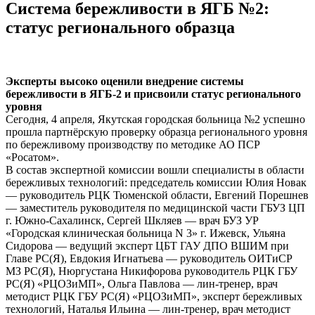
Система бережливости в ЯГБ №2:
статус регионального образца
Эксперты высоко оценили внедрение системы
бережливости в ЯГБ-2 и присвоили статус регионального
уровня
Сегодня, 4 апреля, Якутская городская больница №2 успешно
прошла партнёрскую проверку образца регионального уровня
по бережливому производству по методике АО ПСР
«Росатом».
В состав экспертной комиссии вошли специалисты в области
бережливых технологий: председатель комиссии Юлия Новак
— руководитель РЦК Тюменской области, Евгений Порешнев
— заместитель руководителя по медицинской части ГБУЗ ЦП
г. Южно-Сахалинск, Сергей Шкляев — врач БУЗ УР
«Городская клиническая больница N 3» г. Ижевск, Ульяна
Сидорова — ведущий эксперт ЦБТ ГАУ ДПО ВШИМ при
Главе РС(Я), Евдокия Игнатьева — руководитель ОИТиСР
МЗ РС(Я), Нюргустана Никифорова руководитель РЦК ГБУ
РС(Я) «РЦОЗиМП», Ольга Павлова — лин-тренер, врач
методист РЦК ГБУ РС(Я) «РЦОЗиМП», эксперт бережливых
технологий, Наталья Ильина — лин-тренер, врач методист