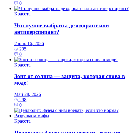
0
Красота
Что лучше выбрать: дезодорант или
антиперспирант?
Июнь 16, 2026
295
0
Красота
Зонт от солнца — защита, которая снова в
моде!
Май 28, 2026
298
0
Красота
Целлюлит: Зачем с ним воевать, если это