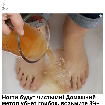
0
i
Ногти будут чистыми! Домашний
метод убьет грибок, возьмите 3%-