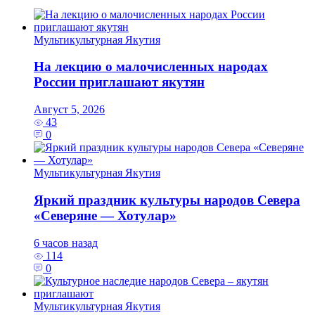
Мультикультурная Якутия
На лекцию о малочисленных народах
России приглашают якутян
Август 5, 2026
43
0
Мультикультурная Якутия
Яркий праздник культуры народов Севера
«Северяне — Хотулар»
6 часов назад
114
0
Мультикультурная Якутия