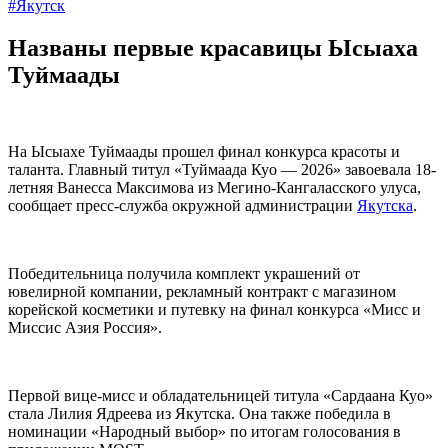
#Якутск
Названы первые красавицы Ысыаха
Туймаады
На Ысыахе Туймаады прошел финал конкурса красоты и
таланта. Главный титул «Туймаада Куо — 2026» завоевала 18-
летняя Ванесса Максимова из Мегино-Кангаласского улуса,
сообщает пресс-служба окружной администрации
Якутска
.
Победительница получила комплект украшений от
ювелирной компании, рекламный контракт с магазином
корейской косметики и путевку на финал конкурса «Мисс и
Миссис Азия Россия».
Первой вице-мисс и обладательницей титула «Сардаана Куо»
стала Лилия Ядреева из Якутска. Она также победила в
номинации «Народный выбор» по итогам голосования в