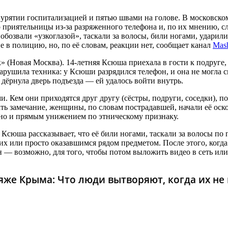
Бурятии госпитализацией и пятью швами на голове. В московск
о приятельницы из-за разряженного телефона и, по их мнению, 
обозвали «узкоглазой», таскали за волосы, били ногами, ударил
 в полицию, но, по её словам, реакции нет, сообщает канал
Mas
 (Новая Москва). 14-летняя Ксюша приехала в гости к подруге,
нарушила техника: у Ксюши разрядился телефон, и она не могла с
 дёрнула дверь подъезда — ей удалось войти внутрь.
 Кем они приходятся друг другу (сёстры, подруги, соседки), по
ть замечание, женщины, по словам пострадавшей, начали её оск
, но и прямым унижением по этническому признаку.
 Ксюша рассказывает, что её били ногами, таскали за волосы по
х или просто оказавшимся рядом предметом. После этого, когд
 — возможно, для того, чтобы потом выложить видео в сеть или,
же Крыма: Что люди вытворяют, когда их не в