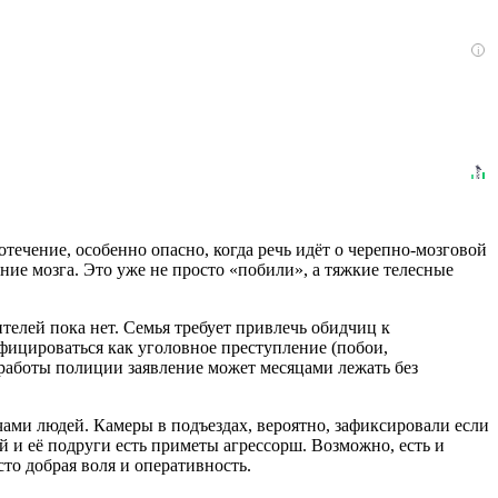
i
отечение, особенно опасно, когда речь идёт о черепно-мозговой
ие мозга. Это уже не просто «побили», а тяжкие телесные
телей пока нет. Семья требует привлечь обидчиц к
фицироваться как уголовное преступление (побои,
работы полиции заявление может месяцами лежать без
и людей. Камеры в подъездах, вероятно, зафиксировали если
й и её подруги есть приметы агрессорш. Возможно, есть и
сто добрая воля и оперативность.