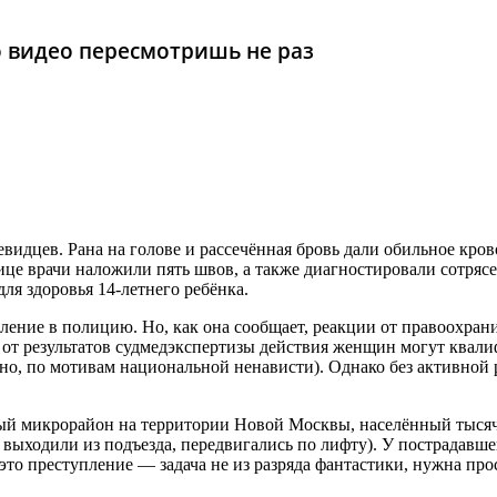
то видео пересмотришь не раз
видцев. Рана на голове и рассечённая бровь дали обильное кров
е врачи наложили пять швов, а также диагностировали сотрясен
ля здоровья 14-летнего ребёнка.
ление в полицию. Но, как она сообщает, реакции от правоохрани
 от результатов судмедэкспертизы действия женщин могут квали
о, по мотивам национальной ненависти). Однако без активной 
й микрорайон на территории Новой Москвы, населённый тысячам
 выходили из подъезда, передвигались по лифту). У пострадавше
это преступление — задача не из разряда фантастики, нужна про