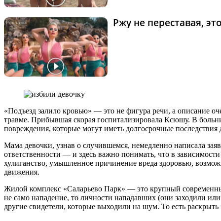
Ржу не переставая, э
«Подъезд залило кровью» — это не фигура речи, а описание оче
травме. Прибывшая скорая госпитализировала Ксюшу. В больниц
повреждения, которые могут иметь долгосрочные последствия д
Мама девочки, узнав о случившемся, немедленно написала заяв
ответственности — и здесь важно понимать, что в зависимости
хулиганство, умышленное причинение вреда здоровью, возможн
движения.
Жилой комплекс «Саларьево Парк» — это крупный современны
не само нападение, то личности нападавших (они заходили или
другие свидетели, которые выходили на шум. То есть раскрыть 