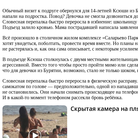
Обычный визит к подруге обернулся для 14-летней Ксюши из 
напали на подростка. Повод? Девочка не смогла дозвониться д
Словесная перепалка быстро переросла в избиение: школьницу 
Подъезд залило кровью. Мама пострадавшей написала заявление
Всё произошло в столичном жилом комплексе «Саларьево Парк»
хотят увидеться, поболтать, провести время вместе. Но планы 
не растерялась и, как она сама описывает, с некоторым усилием
В подъезде Ксюша столкнулась с двумя местными жительницами.
агрессивной. Вместо того чтобы просто пройти мимо или сдела
что для девочки из Бурятии, возможно, стало не только шоком
Словесная перепалка быстро переросла в физическую расправу.
самокатом по голове — предположительно, одной из нападавши
не остановились. Они начали снимать происходящее на телефон
И в какой-то момент телефоном рассекли бровь ребёнка.
Скрытая камера на пля