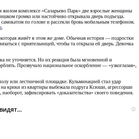
ом жилом комплексе «Саларьево Парк» две взрослые женщины
слишком громко или настойчиво открывала дверь подъезда.
и самокатом по голове и рассекли бровь мобильным телефоном.
h
.
 которая живёт в этом же доме. Обычная история — подростки
вязаться с приятельницей, чтобы та открыла ей дверь. Девочка
ка не уточняется. Но их реакция была мгновенной и
орблять. Прозвучало национальное оскорбление — «узкоглазая»,
 полу или лестничной площадке. Кульминацией стал удар
а на крики из квартиры выбежала подруга Ксюши, агрессорши
 наоборот, зафиксировать «доказательства» своего поведения.
идят...
i