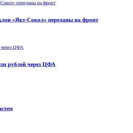
клов «Якт-Сокол» переданы на фронт
млн рублей через ЦФА
истем