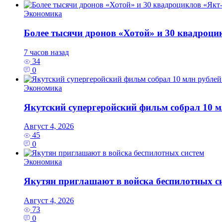
Экономика
Более тысячи дронов «Хотой» и 30 квадроци
7 часов назад
34
0
Экономика
Якутский супергеройский фильм собрал 10 
Август 4, 2026
45
0
Экономика
Якутян приглашают в войска беспилотных с
Август 4, 2026
73
0