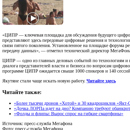
«ЦИПР — ключевая площадка для обсуждения будущего цифров
представляют здесь передовые цифровые решения и технологии.
связи пятого поколения. Установленное на площадке форума 
передачу данных», — отметил технический директор МегаФон
ЦИПР — одно из главных деловых событий по технологиям и ц
диалога представителей власти и бизнеса по вопросам цифрово
программе ЦИПР ожидается свыше 1000 спикеров и 140 сессий
Якутяне стали чаще искать новую работу.
Читайте здесь
Читайте также:
«Более тысячи дронов «Хотой» и 30 квадроциклов «Якт-
«Дочка ЛОРПа идет на дно? Компанию требуют обанкро
«Фолды и флипы: Вырос спрос на гибкие смартфоны»
Источник:
пресс-служба Мегафона
Фото:
пресс-служба Мегафона