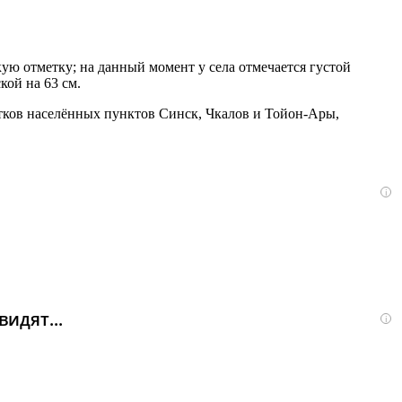
ую отметку; на данный момент у села отмечается густой
кой на 63 см.
тков населённых пунктов Синск, Чкалов и Тойон-Ары,
i
идят...
i