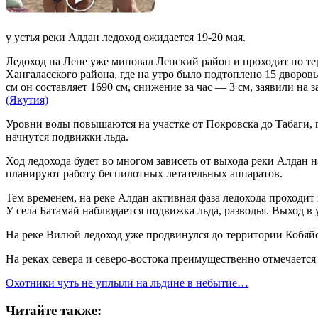
у устья реки Алдан ледоход ожидается 19-20 мая.
Ледоход на Лене уже миновал Ленский район и проходит по т
Хангаласского района, где на утро было подтоплено 15 дворов
см он составляет 1690 см, снижение за час — 3 см, заявили на 
(Якутия)
Уровни воды повышаются на участке от Покровска до Табаги, г
начнутся подвижки льда.
Ход ледохода будет во многом зависеть от выхода реки Алдан 
планируют работу беспилотных летательных аппаратов.
Тем временем, на реке Алдан активная фаза ледохода проходит
У села Батамай наблюдается подвижка льда, разводья. Выход в 
На реке Вилюй ледоход уже продвинулся до территории Кобяйс
На реках севера и северо-востока преимущественно отмечается 
Охотники чуть не уплыли на льдине в небытие…
Читайте также: