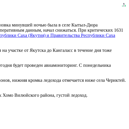
тановка минувшей ночью была в селе Кытыл-Дюра
 оперативным данным, начал снижаться. При критических 1631
публики Саха (Якутия) и Правительства Республики Саха
на участке от Якутска до Кангаласс в течение дня тоже
сегодня будет проведен авиамониторинг. С понедельника
йонов, нижняя кромка ледохода отмечается ниже села Чериктей.
к Хомо Вилюйского района, густой ледоход.