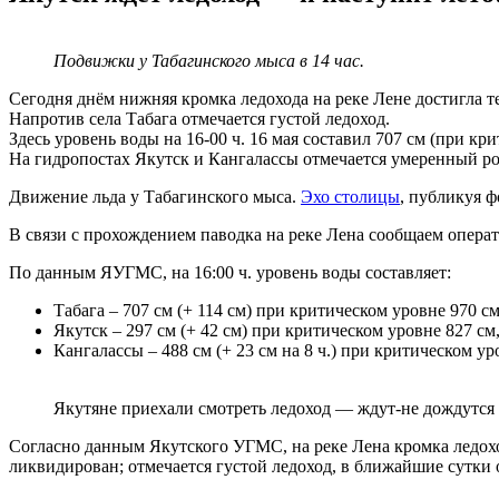
Подвижки у Табагинского мыса в 14 час.
Сегодня днём нижняя кромка ледохода на реке Лене достигла т
Напротив села Табага отмечается густой ледоход.
Здесь уровень воды на 16-00 ч. 16 мая составил 707 см (при крит
На гидропостах Якутск и Кангалассы отмечается умеренный ро
Движение льда у Табагинского мыса.
Эхо столицы
, публикуя ф
В связи с прохождением паводка на реке Лена сообщаем опера
По данным ЯУГМС, на 16:00 ч. уровень воды составляет:
Табага – 707 см (+ 114 см) при критическом уровне 970 см
Якутск – 297 см (+ 42 см) при критическом уровне 827 см
Кангалассы – 488 см (+ 23 см на 8 ч.) при критическом у
Якутяне приехали смотреть ледоход — ждут-не дождутся
Согласно данным Якутского УГМС, на реке Лена кромка ледоход
ликвидирован; отмечается густой ледоход, в ближайшие сутки 