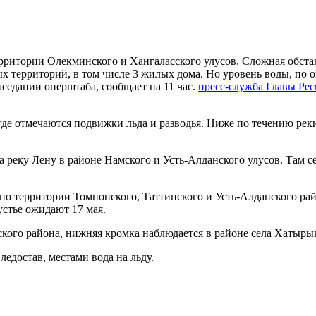
ерритории Олекминского и Хангаласского улусов. Сложная обс
ых территорий, в том числе 3 жилых дома. Но уровень воды, по
заседании оперштаба, сообщает на 11 час.
пресс-служба Главы Рес
де отмечаются подвижки льда и разводья. Ниже по течению реки 
на реку Лену в районе Намского и Усть-Алданского улусов. Там 
 по территории Томпонского, Таттинского и Усть-Алданского ра
устье ожидают 17 мая.
кого района, нижняя кромка наблюдается в районе села Хатыры
ледостав, местами вода на льду.