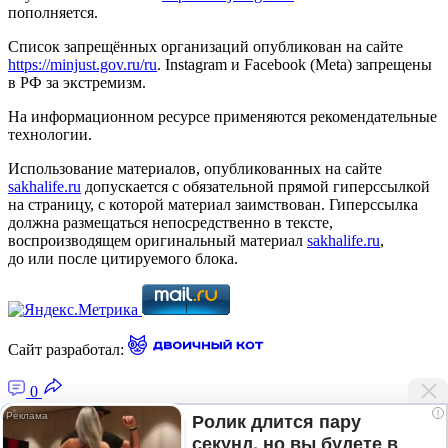
пополняется.
Список запрещённых организаций опубликован на сайте
https://minjust.gov.ru/ru
. Instagram и Facebook (Metа) запрещены
в РФ за экстремизм.
На информационном ресурсе применяются рекомендательные
технологии.
Использование материалов, опубликованных на сайте
sakhalife.ru
допускается с обязательной прямой гиперссылкой
на страницу, с которой материал заимствован. Гиперссылка
должна размещаться непосредственно в тексте,
воспроизводящем оригинальный материал
sakhalife.ru
,
до или после цитируемого блока.
Сайт разработал:
0
i
Ролик длится пару
секунд, но вы будете в