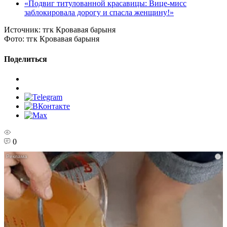
«Подвиг титулованной красавицы: Вице-мисс
заблокировала дорогу и спасла женщину!»
Источник:
тгк Кровавая барыня
Фото:
тгк Кровавая барыня
Поделиться
0
i