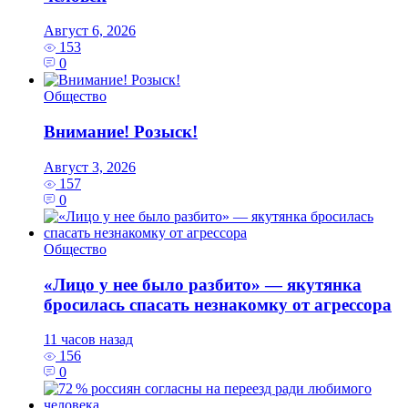
Август 6, 2026
153
0
Общество
Внимание! Розыск!
Август 3, 2026
157
0
Общество
«Лицо у нее было разбито» — якутянка
бросилась спасать незнакомку от агрессора
11 часов назад
156
0