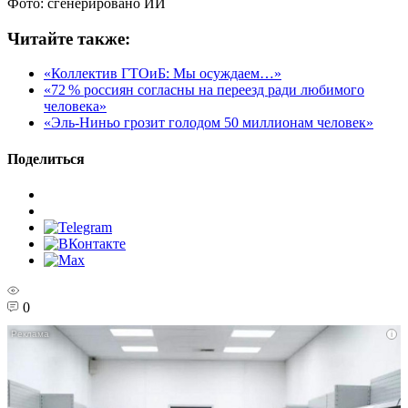
Фото: сгенерировано ИИ
Читайте также:
«Коллектив ГТОиБ: Мы осуждаем…»
«72 % россиян согласны на переезд ради любимого
человека»
«Эль‑Ниньо грозит голодом 50 миллионам человек»
Поделиться
0
i