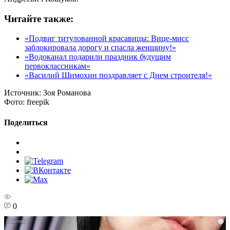
Читайте также:
«Подвиг титулованной красавицы: Вице-мисс
заблокировала дорогу и спасла женщину!»
«Водоканал подарили праздник будущим
первоклассникам»
«Василий Шимохин поздравляет с Днем строителя!»
Источник:
Зоя Романова
Фото:
freepik
Поделиться
0
i