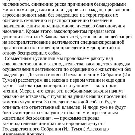
численности, снижению риска причинения безнадзорными
животными вреда жизни или здоровью граждан, проявлению
агрессии животными без владельцев на территориях их
обитания, скоплению и распространению болезней в
нарушение санитарно-эпидемиологического благополучия
населения. Кроме этого, законопроектом предлагается
дополнить статью 5 Закона частью 6, устанавливающей запрет
на воспрепятствование деятельности специализированной
организации по отлову при проведении мероприятий по
отлову беспризорных собак.
«Совместными усилиями мы продолжаем работу над
совершенствованием законодательства, касающегося порядка
осуществления деятельности по обращению с животными без
владельцев. Десятого июня в Государственном Собрании (Ил
Тумэн) рассмотрим два закона в первом чтении и еще один
закон – «об экстраординарной ситуации» — во втором
чтении. Уверен, что когда эти необходимые законы начнут
реально действовать, ситуация на улицах наших поселений
заметно улучшится. За поведение каждой собаки будет
отвечать его ответственный владелец. И люди уже не будут
бояться встретиться на улице с опасным и агрессивным
животным без хозяина», — прокомментировал
законодательные инициативы народный депутат
Государственного Собрания (Ил Тумэн) Александр
Андреевич Кошуков.