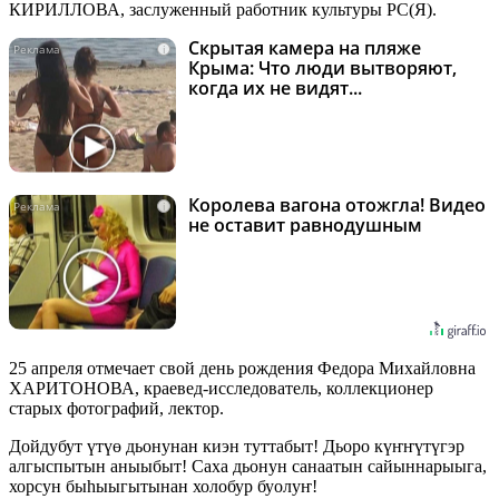
КИРИЛЛОВА, заслуженный работник культуры РС(Я).
Скрытая камера на пляже
i
Крыма: Что люди вытворяют,
когда их не видят...
Королева вагона отожгла! Видео
i
не оставит равнодушным
25 апреля отмечает свой день рождения Федора Михайловна
ХАРИТОНОВА, краевед-исследователь, коллекционер
старых фотографий, лектор.
Дойдубут үтүө дьонунан киэн туттабыт! Дьоро күҥҥүтүгэр
алгыспытын аныыбыт! Саха дьонун санаатын сайыннарыыга,
хорсун быһыыгытынан холобур буолуҥ!