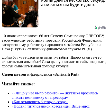
Ролик длится несколько секунд,
i
а смеяться вы будете долго
10 июля исполнилось 66 лет Семену Семеновичу ОЛЕСОВУ,
заслуженному работнику торговли Российской Федерации,
заслуженному работнику народного хозяйства Республики
Саха (Якутия), отличнику финансовой службы РС(Я).
Дойдубут үтүө дьонунан киэн туттабыт! Дьоро күҥҥүтүгэр
алгыспытын аныыбыт! Саха дьонун санаатын сайыннарыыга,
хорсун быһыыгытынан холобур буолуҥ!
Салон цветов и флористики «Зелёный Рай»
Читайте также:
««Лицо у нее было разбито» — якутянка бросилась
спасать незнакомку от агрессора»
«Как остановить бытовую ссору»
«Подвиг титулованной красавицы: Вице-мисс