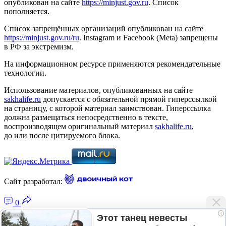
опубликован на сайте
https://minjust.gov.ru
. Список
пополняется.
Список запрещённых организаций опубликован на сайте
https://minjust.gov.ru/ru
. Instagram и Facebook (Metа) запрещены
в РФ за экстремизм.
На информационном ресурсе применяются рекомендательные
технологии.
Использование материалов, опубликованных на сайте
sakhalife.ru
допускается с обязательной прямой гиперссылкой
на страницу, с которой материал заимствован. Гиперссылка
должна размещаться непосредственно в тексте,
воспроизводящем оригинальный материал
sakhalife.ru
,
до или после цитируемого блока.
Сайт разработал:
0
i
Этот танец невесты