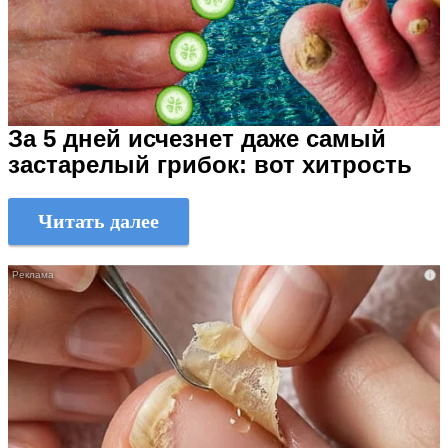
За 5 дней исчезнет даже самый
застарелый грибок: вот хитрость
Читать далее
i