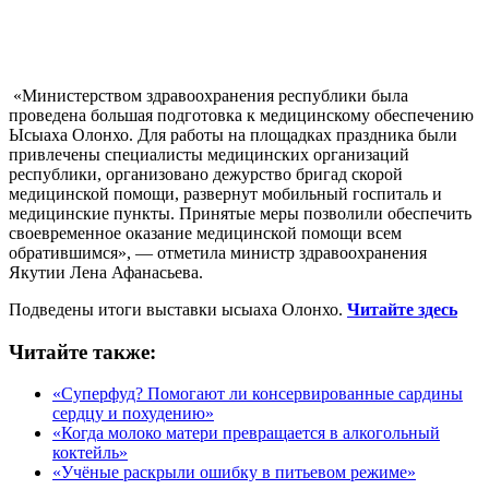
«Министерством здравоохранения республики была
проведена большая подготовка к медицинскому обеспечению
Ысыаха Олонхо. Для работы на площадках праздника были
привлечены специалисты медицинских организаций
республики, организовано дежурство бригад скорой
медицинской помощи, развернут мобильный госпиталь и
медицинские пункты. Принятые меры позволили обеспечить
своевременное оказание медицинской помощи всем
обратившимся», — отметила министр здравоохранения
Якутии Лена Афанасьева.
Подведены итоги выставки ысыаха Олонхо.
Читайте здесь
Читайте также:
«Суперфуд? Помогают ли консервированные сардины
сердцу и похудению»
«Когда молоко матери превращается в алкогольный
коктейль»
«Учёные раскрыли ошибку в питьевом режиме»