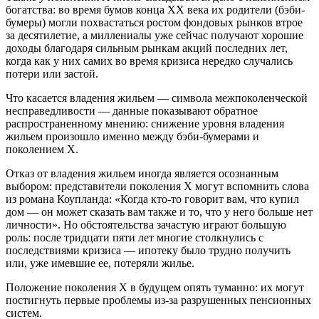
богатства: во время бумов конца XX века их родители (бэби-
бумеры) могли похвастаться ростом фондовых рынков втрое
за десятилетие, а миллениалы уже сейчас получают хорошие
доходы благодаря сильным рынкам акций последних лет,
когда как у них самих во время кризиса нередко случались
потери или застой.
Что касается владения жильем — символа межпоколенческой
несправедливости — данные показывают обратное
распространенному мнению: снижение уровня владения
жильем произошло именно между бэби-бумерами и
поколением X.
Отказ от владения жильем иногда является осознанным
выбором: представители поколения X могут вспомнить слова
из романа Коупланда: «Когда кто-то говорит вам, что купил
дом — он может сказать вам также и то, что у него больше нет
личности». Но обстоятельства зачастую играют большую
роль: после тридцати пяти лет многие столкнулись с
последствиями кризиса — ипотеку было трудно получить
или, уже имевшие ее, потеряли жилье.
Положение поколения X в будущем опять туманно: их могут
постигнуть первые проблемы из-за разрушенных пенсионных
систем.