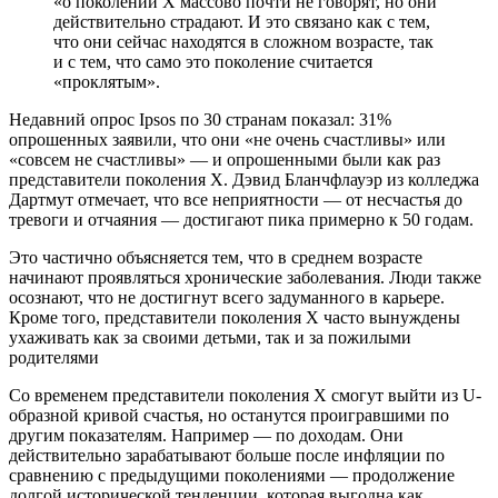
«о поколении X массово почти не говорят, но они
действительно страдают. И это связано как с тем,
что они сейчас находятся в сложном возрасте, так
и с тем, что само это поколение считается
«проклятым».
Недавний опрос Ipsos по 30 странам показал: 31%
опрошенных заявили, что они «не очень счастливы» или
«совсем не счастливы» — и опрошенными были как раз
представители поколения Х. Дэвид Бланчфлауэр из колледжа
Дартмут отмечает, что все неприятности — от несчастья до
тревоги и отчаяния — достигают пика примерно к 50 годам.
Это частично объясняется тем, что в среднем возрасте
начинают проявляться хронические заболевания. Люди также
осознают, что не достигнут всего задуманного в карьере.
Кроме того, представители поколения X часто вынуждены
ухаживать как за своими детьми, так и за пожилыми
родителями
Со временем представители поколения X смогут выйти из U-
образной кривой счастья, но останутся проигравшими по
другим показателям. Например — по доходам. Они
действительно зарабатывают больше после инфляции по
сравнению с предыдущими поколениями — продолжение
долгой исторической тенденции, которая выгодна как