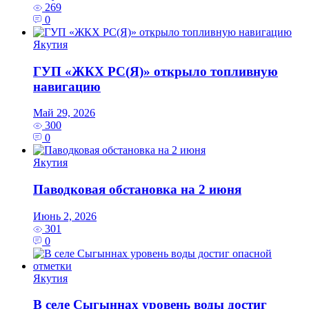
269
0
Якутия
ГУП «ЖКХ РС(Я)» открыло топливную
навигацию
Май 29, 2026
300
0
Якутия
Паводковая обстановка на 2 июня
Июнь 2, 2026
301
0
Якутия
В селе Сыгыннах уровень воды достиг