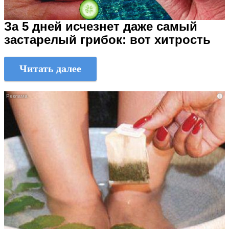
За 5 дней исчезнет даже самый
застарелый грибок: вот хитрость
Читать далее
i