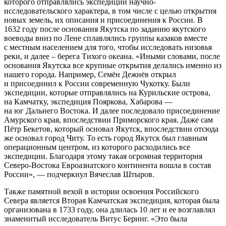
которого отправлялись экспедиции научно-
исследовательского характера, в том числе с целью открытия
новых земель, их описания и присоединения к России. В
1632 году после основания Якутска по заданию якутского
воеводы вниз по Лене сплавлялись группы казаков вместе
с местным населением для того, чтобы исследовать низовья
реки, и далее – берега Тихого океана. «Иными словами, после
основания Якутска все крупные открытия делались именно из
нашего города. Например, Семён Дежнёв открыл
и присоединил к России современную Чукотку. Были
экспедиции, которые отправлялись на Курильские острова,
на Камчатку, экспедиция Пояркова, Хабарова —
на юг Дальнего Востока. И далее последовало присоединение
Амурского края, впоследствии Приморского края. Даже сам
Пётр Бекетов, который основал Якутск, впоследствии отсюда
же основал город Читу. То есть город Якутск был главным
операционным центром, из которого расходились все
экспедиции. Благодаря этому такая огромная территория
Северо-Востока Евроазиатского континента вошла в состав
России», — подчеркнул Вячеслав Штыров.
Также памятной вехой в истории освоения Российского
Севера является Вторая Камчатская экспедиция, которая была
организована в 1733 году, она длилась 10 лет и ее возглавлял
знаменитый исследователь Витус Беринг. «Это была