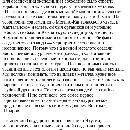
Для обеспечения экспедиции необходимо было строить
корабли, а для них в свою очередь – изделия из металла.
«И встал вопрос: а где взять металл? Было принято решение
о создании железоделательного завода у нас, в Якутии. На
территории современного Мегино-Кангаласского улуса, в
Хаптагайском наслеге, он был организован и успешно
работал, снабжал и Камчатскую экспедицию, и в целом
Якутию металлическими изделиями. Сам по себе факт
создания этого завода — мероприятие совершенно
неординарное. Потому что на вечной мерзлоте создали
настоящее металлургическое производство. На заводе
использовались передовые технологии, для этой цели
привезли специалистов с Урала. Но также применялись и
традиционные технологии народа саха по выплавке металла.
Мы должны понимать, что выплавка металла, кузнечное
изготовление металлических изделий — это конёк тюркских
народов, народа саха, знания о котором они принесли из
глубокой древности. То есть на этом заводе был симбиоз
технологий. И по сути дела, это самое первое
горнодобывающее и самое первое металлургическое
предприятие на всём российском Дальнем Востоке», —
Штыров.
По мнению Государственного советника Якутии,
мероприятия, связанные с историей создания первого