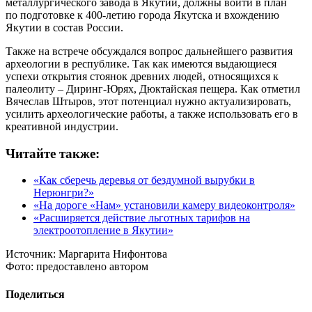
металлургического завода в Якутии, должны войти в план
по подготовке к 400-летию города Якутска и вхождению
Якутии в состав России.
Также на встрече обсуждался вопрос дальнейшего развития
археологии в республике. Так как имеются выдающиеся
успехи открытия стоянок древних людей, относящихся к
палеолиту – Диринг-Юрях, Дюктайская пещера. Как отметил
Вячеслав Штыров, этот потенциал нужно актуализировать,
усилить археологические работы, а также использовать его в
креативной индустрии.
Читайте также:
«Как сберечь деревья от бездумной вырубки в
Нерюнгри?»
«На дороге «Нам» установили камеру видеоконтроля»
«Расширяется действие льготных тарифов на
электроотопление в Якутии»
Источник:
Маргарита Нифонтова
Фото:
предоставлено автором
Поделиться