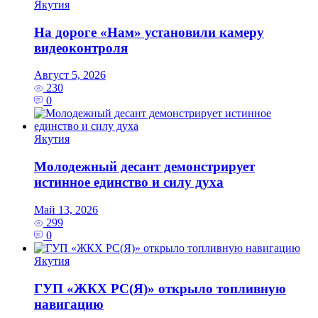
Якутия
На дороге «Нам» установили камеру
видеоконтроля
Август 5, 2026
230
0
Якутия
Молодежный десант демонстрирует
истинное единство и силу духа
Май 13, 2026
299
0
Якутия
ГУП «ЖКХ РС(Я)» открыло топливную
навигацию