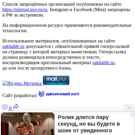
Список запрещённых организаций опубликован на сайте
https://minjust.gov.ru/ru
. Instagram и Facebook (Metа) запрещены
в РФ за экстремизм.
На информационном ресурсе применяются рекомендательные
технологии.
Использование материалов, опубликованных на сайте
sakhalife.ru
допускается с обязательной прямой гиперссылкой
на страницу, с которой материал заимствован. Гиперссылка
должна размещаться непосредственно в тексте,
воспроизводящем оригинальный материал
sakhalife.ru
,
до или после цитируемого блока.
Сайт разработал:
0
i
Ролик длится пару
секунд, но вы будете в
Главная — Новости Якутии и мира
шоке от увиденного
Лента новостей