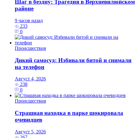
Шаг в бездну: Трагедия в Верхневилюйском
районе
9 часов назад
233
0
Происшествия
Дикий самосуд: Избивали битой и снимали
на телефон
Август 4, 2026
238
0
Происшествия
Страшная находка в парке шокировала
очевидцев
Август 5, 2026
267