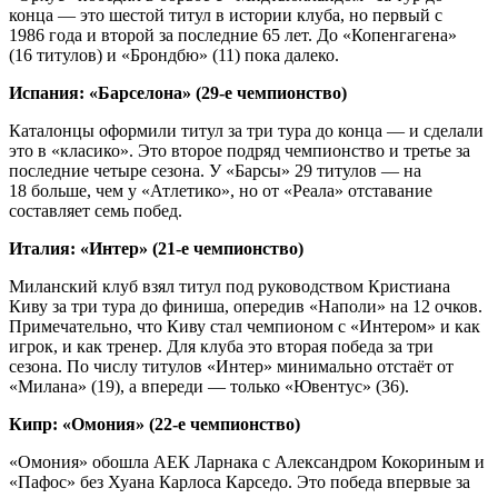
конца — это шестой титул в истории клуба, но первый с
1986 года и второй за последние 65 лет. До «Копенгагена»
(16 титулов) и «Брондбю» (11) пока далеко.
Испания: «Барселона» (29‑е чемпионство)
Каталонцы оформили титул за три тура до конца — и сделали
это в «класико». Это второе подряд чемпионство и третье за
последние четыре сезона. У «Барсы» 29 титулов — на
18 больше, чем у «Атлетико», но от «Реала» отставание
составляет семь побед.
Италия: «Интер» (21‑е чемпионство)
Миланский клуб взял титул под руководством Кристиана
Киву за три тура до финиша, опередив «Наполи» на 12 очков.
Примечательно, что Киву стал чемпионом с «Интером» и как
игрок, и как тренер. Для клуба это вторая победа за три
сезона. По числу титулов «Интер» минимально отстаёт от
«Милана» (19), а впереди — только «Ювентус» (36).
Кипр: «Омония» (22‑е чемпионство)
«Омония» обошла АЕК Ларнака с Александром Кокориным и
«Пафос» без Хуана Карлоса Карседо. Это победа впервые за