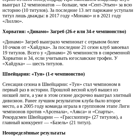
выиграл 12 чемпионатов — больше, чем «Сент‑Этьен» за всю
историю (10 титулов). За последние 13 лет парижане уступали
титул лишь дважды: в 2017 году «Монако» и в 2021 году
«Лиллю».
Хорватия: «Динамо» Загреб (26‑е или 34‑е чемпионство)
«Динамо» Загреб выиграло чемпионат с отрывом более
10 очков от «Хайдука». За последние 21 сезон клуб завоевал
19 титулов. Всего у «Динамо» 26 чемпионств в современной
Хорватии и 34, если учитывать югославские трофеи. У
«Хайдука» — шесть титулов.
Швейцария: «Тун» (1‑е чемпионство)
Сенсация сезона в Швейцарии: «Тун» стал чемпионом в
первый раз в истории. Прошлой весной клуб вышел из
низшей лиги, а уже в этом сезоне досрочно выиграл элитный
дивизион. Ранее лучшим результатом клуба было второе
место, а в 2005 году команда играла в групповом этапе Лиги
чемпионов против «Арсенала», «Аякса» и «Спарты».
Рекордсмен Швейцарии — «Грассхоппер» (27 титулов), а
главный конкурент — «Базель» (21 титул).
Неопределённые результаты