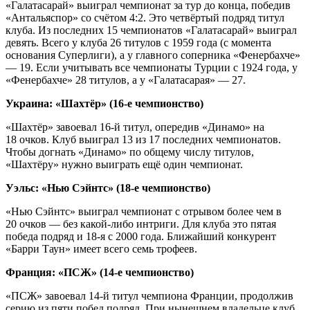
«Галатасарай» выиграл чемпионат за тур до конца, победив
«Антальяспор» со счётом 4:2. Это четвёртый подряд титул
клуба. Из последних 15 чемпионатов «Галатасарай» выиграл
девять. Всего у клуба 26 титулов с 1959 года (с момента
основания Суперлиги), а у главного соперника «Фенербахче»
— 19. Если учитывать все чемпионаты Турции с 1924 года, у
«Фенербахче» 28 титулов, а у «Галатасарая» — 27.
Украина: «Шахтёр» (16‑е чемпионство)
«Шахтёр» завоевал 16‑й титул, опередив «Динамо» на
18 очков. Клуб выиграл 13 из 17 последних чемпионатов.
Чтобы догнать «Динамо» по общему числу титулов,
«Шахтёру» нужно выиграть ещё один чемпионат.
Уэльс: «Нью Сэйнтс» (18‑е чемпионство)
«Нью Сэйнтс» выиграл чемпионат с отрывом более чем в
20 очков — без какой‑либо интриги. Для клуба это пятая
победа подряд и 18‑я с 2000 года. Ближайший конкурент
«Барри Таун» имеет всего семь трофеев.
Франция: «ПСЖ» (14‑е чемпионство)
«ПСЖ» завоевал 14‑й титул чемпиона Франции, продолжив
серию из пяти побед подряд. При нынешнем владельце клуб