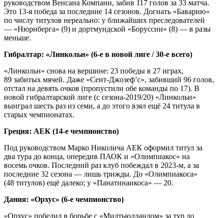
руководством Венсана Компани, забив 117 голов за 33 матча.
Это 13‑я победа за последние 14 сезонов. Догнать «Баварию»
по числу титулов нереально: у ближайших преследователей
— «Нюрнберга» (9) и дортмундской «Боруссии» (8) — в разы
меньше.
Гибралтар: «Линкольн» (6‑е в новой лиге / 30‑е всего)
«Линкольн» снова на вершине: 23 победы в 27 играх,
89 забитых мячей. Даже «Сент‑Джозеф’с», забивший 96 голов,
отстал на девять очков (пропустили обе команды по 17). В
новой гибралтарской лиге (с сезона‑2019/20) «Линкольн»
выиграл шесть раз из семи, а до этого взял ещё 24 титула в
старых чемпионатах.
Греция: АЕК (14‑е чемпионство)
Под руководством Марко Николича АЕК оформил титул за
два тура до конца, опередив ПАОК и «Олимпиакос» на
восемь очков. Последний раз клуб побеждал в 2023‑м, а за
последние 32 сезона — лишь трижды. До «Олимпиакоса»
(48 титулов) ещё далеко; у «Панатинаикоса» — 20.
Дания: «Орхус» (6‑е чемпионство)
«Орхус» победил в борьбе с «Мидтьюлландом» за тур до