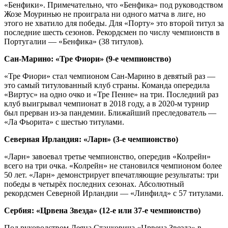
«Бенфики». Примечательно, что «Бенфика» под руководством
Жозе Моуринью не проиграла ни одного матча в лиге, но
этого не хватило для победы. Для «Порту» это второй титул за
последние шесть сезонов. Рекордсмен по числу чемпионств в
Португалии — «Бенфика» (38 титулов).
Сан‑Марино: «Тре Фиори» (9‑е чемпионство)
«Тре Фиори» стал чемпионом Сан‑Марино в девятый раз —
это самый титулованный клуб страны. Команда опередила
«Виртус» на одно очко и «Тре Пенне» на три. Последний раз
клуб выигрывал чемпионат в 2018 году, а в 2020‑м турнир
был прерван из‑за пандемии. Ближайший преследователь —
«Ла Фьорита» с шестью титулами.
Северная Ирландия: «Ларн» (3‑е чемпионство)
«Ларн» завоевал третье чемпионство, опередив «Колрейн»
всего на три очка. «Колрейн» не становился чемпионом более
50 лет. «Ларн» демонстрирует впечатляющие результаты: три
победы в четырёх последних сезонах. Абсолютный
рекордсмен Северной Ирландии — «Линфилд» с 57 титулами.
Сербия: «Црвена Звезда» (12‑е или 37‑е чемпионство)
Под руководством Деяна Станковича «Црвена Звезда» в