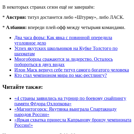
В некоторых странах сезон ещё не завершён:
*
Австрия:
титул достанется либо «Штурму», либо ЛАСК.
*
Албания:
впереди плей‑офф между четырьмя командами.
Два часа форы: Как явка с повинной опередила
уголовное дело
Успех якутских школьников на Кубке Толстого по
шахматам
Многоборцы сражаются за лидерство. Осталось
побороться в двух видах
Илон Маск вернул себе титул самого богатого человека
Кто стал чемпионом мира по мас-рестлингу?
Читайте также:
«4 страны заявились на турнир по боевому снайпингу
памяти Фёдора Охлопкова»
«Магнитогорск: Якутянка выиграла Спартакиаду
народов России»
«Яркая схватка принесла Капрынову бронзу чемпионата
России!»