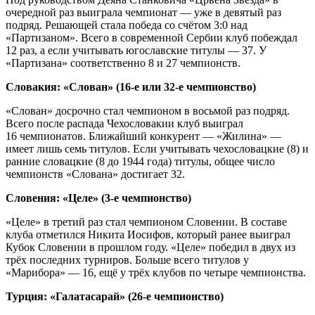
очередной раз выиграла чемпионат — уже в девятый раз
подряд. Решающей стала победа со счётом 3:0 над
«Партизаном». Всего в современной Сербии клуб побеждал
12 раз, а если учитывать югославские титулы — 37. У
«Партизана» соответственно 8 и 27 чемпионств.
Словакия: «Слован» (16‑е или 32‑е чемпионство)
«Слован» досрочно стал чемпионом в восьмой раз подряд.
Всего после распада Чехословакии клуб выиграл
16 чемпионатов. Ближайший конкурент — «Жилина» —
имеет лишь семь титулов. Если учитывать чехословацкие (8) и
ранние словацкие (8 до 1944 года) титулы, общее число
чемпионств «Слована» достигает 32.
Словения: «Целе» (3‑е чемпионство)
«Целе» в третий раз стал чемпионом Словении. В составе
клуба отметился Никита Иосифов, который ранее выиграл
Кубок Словении в прошлом году. «Целе» победил в двух из
трёх последних турниров. Больше всего титулов у
«Марибора» — 16, ещё у трёх клубов по четыре чемпионства.
Турция: «Галатасарай» (26‑е чемпионство)