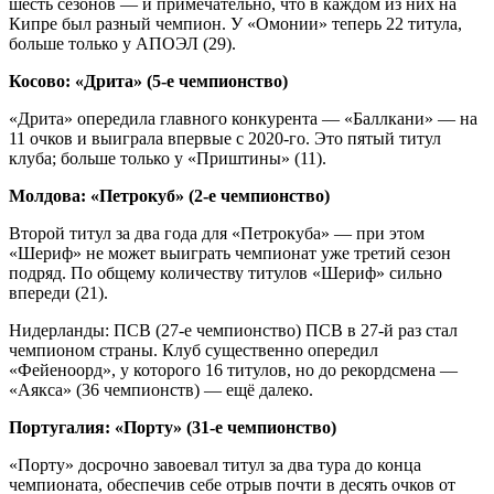
шесть сезонов — и примечательно, что в каждом из них на
Кипре был разный чемпион. У «Омонии» теперь 22 титула,
больше только у АПОЭЛ (29).
Косово: «Дрита» (5‑е чемпионство)
«Дрита» опередила главного конкурента — «Баллкани» — на
11 очков и выиграла впервые с 2020‑го. Это пятый титул
клуба; больше только у «Приштины» (11).
Молдова: «Петрокуб» (2‑е чемпионство)
Второй титул за два года для «Петрокуба» — при этом
«Шериф» не может выиграть чемпионат уже третий сезон
подряд. По общему количеству титулов «Шериф» сильно
впереди (21).
Нидерланды: ПСВ (27‑е чемпионство) ПСВ в 27‑й раз стал
чемпионом страны. Клуб существенно опередил
«Фейеноорд», у которого 16 титулов, но до рекордсмена —
«Аякса» (36 чемпионств) — ещё далеко.
Португалия: «Порту» (31‑е чемпионство)
«Порту» досрочно завоевал титул за два тура до конца
чемпионата, обеспечив себе отрыв почти в десять очков от