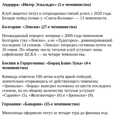
Андорра: «Интер Эскальдес» (5‑е чемпионство)
Клуб защитил титул и отпраздновал пятый успех с 2020 года.
Больше побед только у «Санта‑Коломы» — 13 чемпионств.
Болгария: «Левски» (27‑е чемпионство)
Неожиданный поворот: впервые с 2009 года чемпионом
Болгарии стал «Левски», а не «Лудогорец», доминировавший
последние 14 сезонов. «Левски» опередил гегемона почти на
20 очков. По общему числу титулов клуб уступает лишь
софийскому ЦСКА — на четыре чемпионства.
Босния и Герцеговина: «Борац Баня‑Лука» (4‑е
чемпионство)
Команда отметила 100‑летие клуба яркой победой,
значительно оторвавшись от действующего чемпиона
«Зриньски». «Борац» выиграл половину из шести последних
сезонов, но по общему количеству титулов уступает
«Сараево» (5), «Железничару» (6) и «Зриньски» (9).
Германия: «Бавария» (35‑е чемпионство)
Мюнхенцы оформили титул за четыре тура до финиша под