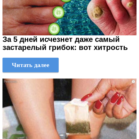
За 5 дней исчезнет даже самый
застарелый грибок: вот хитрость
Читать далее
i