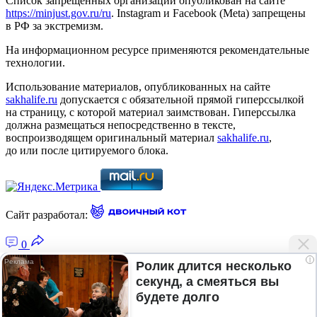
Список запрещённых организаций опубликован на сайте
https://minjust.gov.ru/ru
. Instagram и Facebook (Metа) запрещены
в РФ за экстремизм.
На информационном ресурсе применяются рекомендательные
технологии.
Использование материалов, опубликованных на сайте
sakhalife.ru
допускается с обязательной прямой гиперссылкой
на страницу, с которой материал заимствован. Гиперссылка
должна размещаться непосредственно в тексте,
воспроизводящем оригинальный материал
sakhalife.ru
,
до или после цитируемого блока.
Сайт разработал:
0
i
Ролик длится несколько
секунд, а смеяться вы
Главная — Новости Якутии и мира
будете долго
Лента новостей