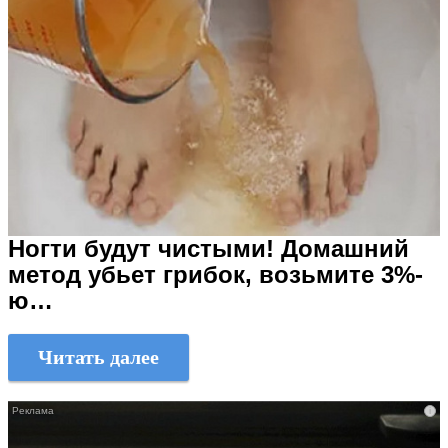
Ногти будут чистыми! Домашний
метод убьет грибок, возьмите 3%-
ю…
Читать далее
i