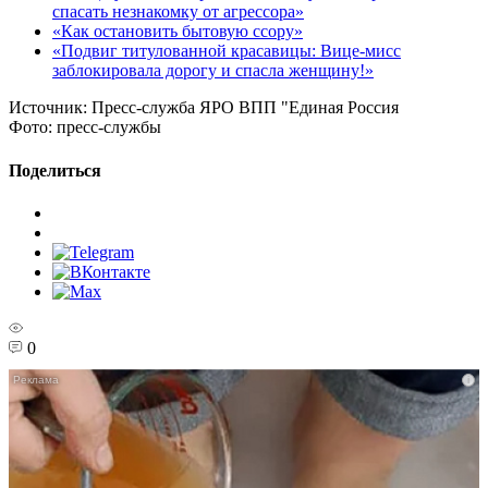
спасать незнакомку от агрессора»
«Как остановить бытовую ссору»
«Подвиг титулованной красавицы: Вице-мисс
заблокировала дорогу и спасла женщину!»
Источник:
Пресс-служба ЯРО ВПП "Единая Россия
Фото:
пресс-службы
Поделиться
0
i