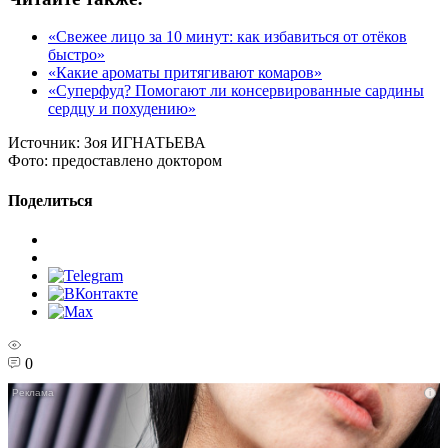
«Свежее лицо за 10 минут: как избавиться от отёков
быстро»
«Какие ароматы притягивают комаров»
«Суперфуд? Помогают ли консервированные сардины
сердцу и похудению»
Источник:
Зоя ИГНАТЬЕВА
Фото:
предоставлено доктором
Поделиться
0
i