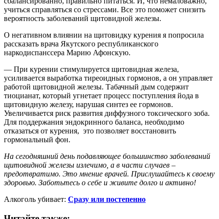
сбалансированно, правильно питаться. И, что немаловажно,
учиться справляться со стрессами. Все это поможет снизить
вероятность заболеваний щитовидной железы.
О негативном влиянии на щитовидку курения я попросила
рассказать врача Якутского республиканского
наркодиспанссера Марию Афонскую.
— При курении стимулируется щитовидная железа,
усиливается выработка тиреоидных гормонов, а он управляет
работой щитовидной железы. Табачный дым содержит
тиоцианат, который угнетает процесс поступления йода в
щитовидную железу, нарушая синтез ее гормонов.
Увеличивается риск развития диффузного токсического зоба.
Для поддержания эндокринного баланса, необходимо
отказаться от курения, это позволяет восстановить
гормональный фон.
На сегодняшний день подавляющее большинство заболеваний
щитовидной железы излечимо, а в части случаев –
предотвратимо. Это мнение врачей. Прислушайтесь к своему
здоровью. Заботьтесь о себе и живите долго и активно!
Алкоголь убивает:
Сразу или постепенно
Читайте также: