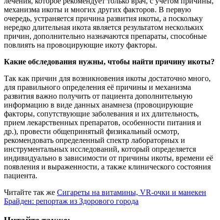
лечения, которое рекомендует только врач, с учетом причины,
механизма икоты и многих других факторов. В первую
очередь, устраняется причина развития икоты, а поскольку
нередко длительная икота является результатом нескольких
причин, дополнительно назначаются препараты, способные
повлиять на провоцирующие икоту факторы.
Какие обследования нужны, чтобы найти причину икоты?
Так как причин для возникновения икоты достаточно много,
для правильного определения её причины и механизма
развития важно получить от пациента дополнительную
информацию в виде данных анамнеза (провоцирующие
факторы, сопутствующие заболевания и их длительность,
прием лекарственных препаратов, особенности питания и
др.), провести общепринятый физикальный осмотр,
рекомендовать определенный спектр лабораторных и
инструментальных исследований, который определяется
индивидуально в зависимости от причины икоты, времени её
появления и выраженности, а также клинического состояния
пациента.
Читайте так же
Сигареты на витамины, VR-очки и манекен
Брайден: репортаж из Здорового города