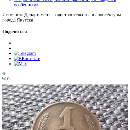
особенным»
Источник:
Департамент градостроительства и архитектуры
города Якутска
Поделиться
0
i