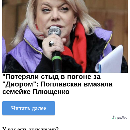
"Потеряли стыд в погоне за
"Диором": Поплавская вмазала
семейке Плющенко
Читать далее
У вас есть эксклюзив?