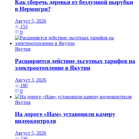
Как сберечь деревья от бездумной вырубки
в Нерюнгри?
Август 5, 2026
153
0
Якутия
Расширяется действие льготных тарифов на
электроотопление в Якутии
Август 3, 2026
180
0
Якутия
На дороге «Нам» установили камеру
видеоконтроля
Август 5, 2026
236