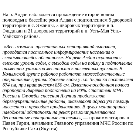
На р. Алдан наблюдается прохождение второй волны
половодья в бассейне реки Алдан с подтоплением 5 дворовой
территории в с. Эжанцы, 3 дворовых территорий в п.
Эльдикан и 21 дворовых территорий в п. Усть-Мая Усть-
Майского района.
«Весь комплекс превентивных мероприятий выполнен,
проводится постоянное информирование населения о
складывающейся обстановке. На реке Алдан охраняются
высокие уровни воды, с выходом воды на пойму и подтопление
низменных участков местности в населенных пунктах. В
Колымской группе районов работают межведомственные
оперативные группы. Уровень воды у н.п. Зырянка составляет
674 см, при критическом 850 см. Взлетно-посадочная полоса
аэропорта Зырянка подтоплена на 80%. Спасатели МЧС
России и Службы спасения Якутии продолжают
берегоукрепительные работы, оказывают адресную помощь
населению и проводят профилактику. В целях мониторинга
паводковой обстановки на реках регионаприменяются
беспилотные авиационные системы»,
— прокомментировал
Павел Гарин, начальник Главного управления МЧС России по
Республике Саха (Якутия).