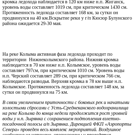
кромка ледохода наблюдается в 120 км ниже н.п. Жиганск,
уровень воды составляет 1019 см, при критическом 1430 см.
Протяженность ледохода составляет 168 км, за сутки он
продвинулся на 40 км.Вскрытие реки у г/п Кюсюр Булунского
района ожидается 29-30 мая.
На реке Колыма активная фаза ледохода проходит по
территории Нижнеколымского района. Нижняя кромка
наблюдается в 70 км ниже н.п. Колымское, уровень воды
составляет 797см, при критическом 1010 см. Уровень воды
н.п. Черский составляет 289 см, при критическом 766 см,
наблюдаются разводья. Верхняя кромка в 78 км выше н.п.
Колымское. Протяженность ледохода составляет 148 км, за
сутки он продвинулся на 75 км.
В связи увеличением приточности с боковых рек и начатыми
холостыми сбросами с Усть-Среднеканского водохранилища
на реке Колыма до конца недели продолжится рост уровней
воды у н.п. Зырянка с сохранением подтопления взлетно-
посадочной полосы а/п Зырянка. Дирекцией ФКП «Аэропорты
Севера» проведен весь комплекс мероприятий. Воздушное
сообщение не нарушено, организованы и проводятся