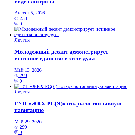
видеоконтроля
Август 5, 2026
238
0
Якутия
Молодежный десант демонстрирует
истинное единство и силу духа
Май 13, 2026
299
0
Якутия
ГУП «ЖКХ РС(Я)» открыло топливную
навигацию
Май 29, 2026
299
0