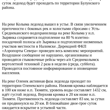
суток ледоход будет проходить по территории Булунского
района.
На реке Колыма ледоход вышел в устье. В связи увеличением
приточности с боковых рек и холостыми сбросами с Усть-
Среднеканского водохранилища на реке Колыма у н.п.
Зырянка сохраняется подтопление на 80 % взлетно-
посадочной полосы а/п Зырянка и подтопление низменных
участков местности в Налимске. Дирекцией ФКП
«Аэропорты Севера» проведен весь комплекс мероприятий.
Воздушное сообщение не нарушено, организованы и
проводятся стыковочные рейсы через а/п Среднеколымск
вертолетной техникой 2 раза в неделю (среда, суббота).
Проводится постоянное информирование и оповещение
населения.
На реке Оленек активная фаза ледохода проходит по
территории Оленекского района. Нижняя кромка наблюдается
в 100 км ниже н.п. Тюмяти, уровень воды составляет 1432 см,
идёт густой ледоход. Верхняя кромка в 20 км ниже н.п.
Тюмяти. Протяженность ледохода составляет 83 км, за сутки
он продвинулся на 20 км. В ближайшие двое-трое суток
ожидается вскрытие в устьевой части.