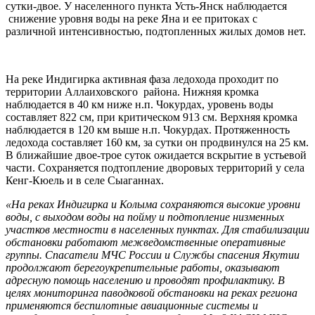
сутки-двое. У населенного пункта Усть-Янск наблюдается
снижение уровня воды на реке Яна и ее притоках с
различной интенсивностью, подтопленных жилых домов нет.
На реке Индигирка активная фаза ледохода проходит по
территории Аллаиховского района. Нижняя кромка
наблюдается в 40 км ниже н.п. Чокурдах, уровень воды
составляет 822 см, при критическом 913 см. Верхняя кромка
наблюдается в 120 км выше н.п. Чокурдах. Протяженность
ледохода составляет 160 км, за сутки он продвинулся на 25 км.
В ближайшие двое-трое суток ожидается вскрытие в устьевой
части. Сохраняется подтопление дворовых территорий у села
Кенг-Кюель и в селе Сыаганнах.
«На реках Индигирка и Колыма сохраняются высокие уровни
воды, с выходом воды на пойму и подтопление низменных
участков местности в населенных пунктах. Для стабилизации
обстановки работают межведомственные оперативные
группы. Спасатели МЧС России и Службы спасения Якутии
продолжают берегоукрепительные работы, оказывают
адресную помощь населению и проводят профилактику. В
целях мониторинга паводковой обстановки на реках региона
применяются беспилотные авиационные системы и