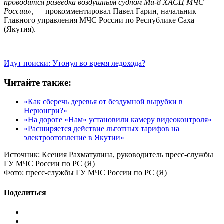
проводится разведка воздушным судном Ми-8 ХАСЦ МЧС
России»,
— прокомментировал Павел Гарин, начальник
Главного управления МЧС России по Республике Саха
(Якутия).
Идут поиски: Утонул во время ледохода?
Читайте также:
«Как сберечь деревья от бездумной вырубки в
Нерюнгри?»
«На дороге «Нам» установили камеру видеоконтроля»
«Расширяется действие льготных тарифов на
электроотопление в Якутии»
Источник:
Ксения Рахматулина, руководитель пресс-службы
ГУ МЧС России по РС (Я)
Фото:
пресс-службы ГУ МЧС России по РС (Я)
Поделиться