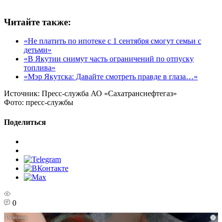
Читайте также:
«Не платить по ипотеке с 1 сентября смогут семьи с
детьми»
«В Якутии снимут часть ограничений по отпуску
топлива»
«Мэр Якутска: Давайте смотреть правде в глаза…»
Источник:
Пресс-служба АО «Сахатранснефтегаз»
Фото:
пресс-службы
Поделиться
0
i