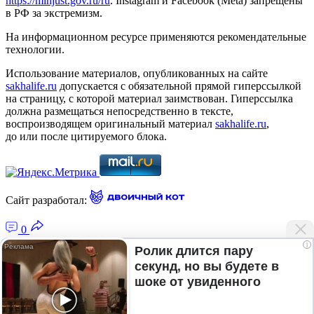
https://minjust.gov.ru/ru
. Instagram и Facebook (Metа) запрещены
в РФ за экстремизм.
На информационном ресурсе применяются рекомендательные
технологии.
Использование материалов, опубликованных на сайте
sakhalife.ru
допускается с обязательной прямой гиперссылкой
на страницу, с которой материал заимствован. Гиперссылка
должна размещаться непосредственно в тексте,
воспроизводящем оригинальный материал
sakhalife.ru
,
до или после цитируемого блока.
Сайт разработал:
0
i
Ролик длится пару
секунд, но вы будете в
Главная — Новости Якутии и мира
шоке от увиденного
Лента новостей
Рубрики