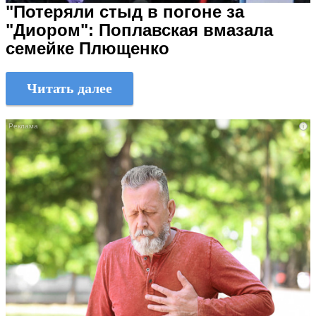
"Потеряли стыд в погоне за
"Диором": Поплавская вмазала
семейке Плющенко
Читать далее
i