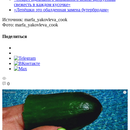
свежесть в каждом кусочке»
«Лепёшки это обалденная замена бутербродам»
Источник:
marfa_yakovleva_cook
Фото:
marfa_yakovleva_cook
Поделиться
0
i