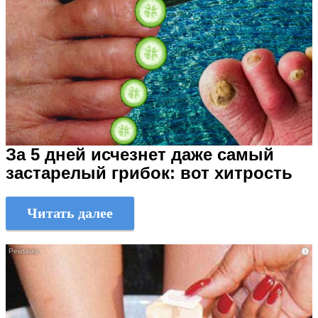
За 5 дней исчезнет даже самый
застарелый грибок: вот хитрость
Читать далее
i