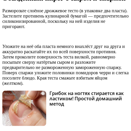
Разморозьте слоёное дрожжевое тесто (в упаковке два пласта).
Застелите противень кулинарной бумагой — предпочтительно
силиконизированной, поскольку на ней изделия не
пригорают.
Уложите на неё оба пласта немного внахлёст друг на друга и
аккуратно раскатайте их по всей поверхности противня.
Затем проколите поверхность теста вилкой, равномерно
посыпьте сверху натёртым сыром и разложите
предварительно не размороженную замороженную спаржу.
Поверх спаржи уложите половинки помидоров черри и слегка
посолите блюдо. Края теста смажьте взбитым яйцом
(желтком).
Грибок на ногтях стирается как
i
ластиком! Простой домашний
метод