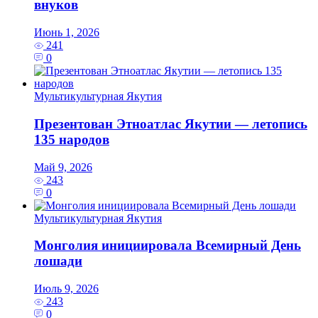
внуков
Июнь 1, 2026
241
0
Мультикультурная Якутия
Презентован Этноатлас Якутии — летопись
135 народов
Май 9, 2026
243
0
Мультикультурная Якутия
Монголия инициировала Всемирный День
лошади
Июль 9, 2026
243
0