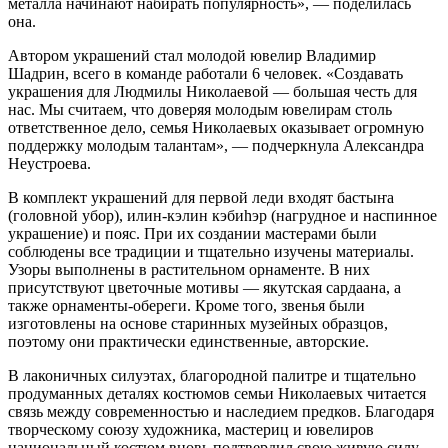
металла начинают набирать популярность», — поделилась
она.
Автором украшений стал молодой ювелир Владимир
Шадрин, всего в команде работали 6 человек. «Создавать
украшения для Людмилы Николаевой — большая честь для
нас. Мы считаем, что доверяя молодым ювелирам столь
ответственное дело, семья Николаевых оказывает огромную
поддержку молодым талантам», — подчеркнула Александра
Неустроева.
В комплект украшений для первой леди входят бастыҥа
(головной убор), илин-кэлин кэбиһэр (нагрудное и наспинное
украшение) и пояс. При их создании мастерами были
соблюдены все традиции и тщательно изучены материалы.
Узоры выполнены в растительном орнаменте. В них
присутствуют цветочные мотивы — якутская сардаана, а
также орнаменты-обереги. Кроме того, звенья были
изготовлены на основе старинных музейных образцов,
поэтому они практически единственные, авторские.
В лаконичных силуэтах, благородной палитре и тщательно
продуманных деталях костюмов семьи Николаевых читается
связь между современностью и наследием предков. Благодаря
творческому союзу художника, мастериц и ювелиров
национальный костюм вновь подтвердил свою живую силу —