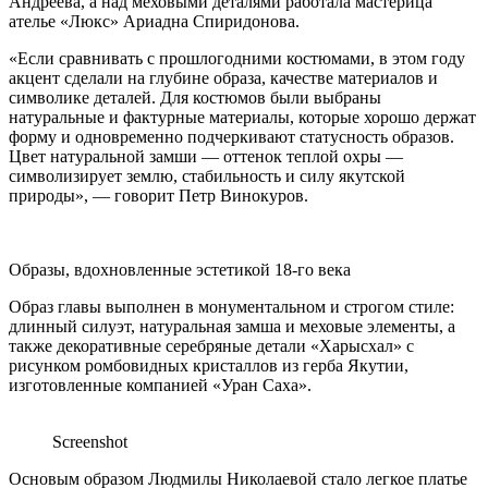
Андреева, а над меховыми деталями работала мастерица
ателье «Люкс» Ариадна Спиридонова.
«Если сравнивать с прошлогодними костюмами, в этом году
акцент сделали на глубине образа, качестве материалов и
символике деталей. Для костюмов были выбраны
натуральные и фактурные материалы, которые хорошо держат
форму и одновременно подчеркивают статусность образов.
Цвет натуральной замши — оттенок теплой охры —
символизирует землю, стабильность и силу якутской
природы», — говорит Петр Винокуров.
Образы, вдохновленные эстетикой 18-го века
Образ главы выполнен в монументальном и строгом стиле:
длинный силуэт, натуральная замша и меховые элементы, а
также декоративные серебряные детали «Харысхал» с
рисунком ромбовидных кристаллов из герба Якутии,
изготовленные компанией «Уран Саха».
Screenshot
Основым образом Людмилы Николаевой стало легкое платье