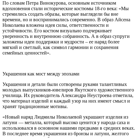
По словам Петра Винокурова, основным источником
вдохновения стали исторические костюмы 18-го века: «Мы
стремились создать образы, которые выглядели бы вне
времени, но и воспринимались современно. В образ Айсена
Николаева вложена идея силы, ответственности и
устойчивости. Его костюм визуально подчеркивает
уверенность и внутреннюю собранность. А в образ супруги
заложены идеи поддержки и мудрости – ее наряд более
мягкий и светлый, как символ гармонии и сохранения
семейных ценностей».
Украшения как мост между эпохами
Украшения и детали были сотворены руками талантливых
молодых выпускников-ювелиров Якутского художественного
училища. Их руководитель Александра Неустроева отметила,
что материал изделий и каждый узор на них имеют смысл и
хранят традиционные мотивы.
«Новый наряд Людмилы Николаевой украшают изделия из
латуни — металла, который высоко ценится у народа саха и
использовался в основном нашими предками в средних веках.
В последнее время украшения из бронзы и латуни, желтого