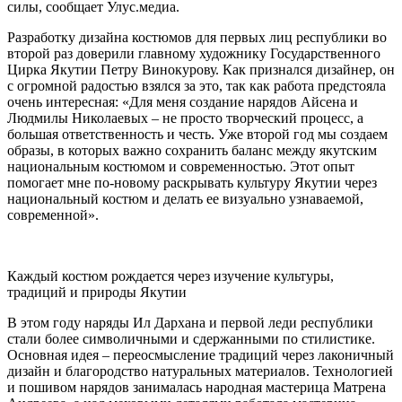
силы, сообщает Улус.медиа.
Разработку дизайна костюмов для первых лиц республики во
второй раз доверили главному художнику Государственного
Цирка Якутии Петру Винокурову. Как признался дизайнер, он
с огромной радостью взялся за это, так как работа предстояла
очень интересная: «Для меня создание нарядов Айсена и
Людмилы Николаевых – не просто творческий процесс, а
большая ответственность и честь. Уже второй год мы создаем
образы, в которых важно сохранить баланс между якутским
национальным костюмом и современностью. Этот опыт
помогает мне по-новому раскрывать культуру Якутии через
национальный костюм и делать ее визуально узнаваемой,
современной».
Каждый костюм рождается через изучение культуры,
традиций и природы Якутии
В этом году наряды Ил Дархана и первой леди республики
стали более символичными и сдержанными по стилистике.
Основная идея – переосмысление традиций через лаконичный
дизайн и благородство натуральных материалов. Технологией
и пошивом нарядов занималась народная мастерица Матрена