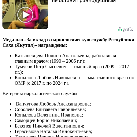
не оставит равнодушным
Медалью «За вклад в наркологическую службу Республики
Саха (Якутия)» награждены:
Катышевцева Полина Анатольевна, работавшая
главным врачом (1990 – 2006 г.г.);
Тумусов Петр Сысоевич — главный врач (2009 – 2017
г.г.);
Копылова Любовь Николаевна — зам. главного врача по
ОМР (с 2017 г. по 2024 г.).
Ветераны наркологической службы:
Ванчугова Любовь Александровна;
Соболева Елизавета Гаврильевна;
Копылова Валентина Ивановна;
Саморцев Борис Николаевич;
Бекенев Николай Валентинович;
Герасимова Наталья Иннокентьевна;
Толмачева Наталья Иннокентьевна;