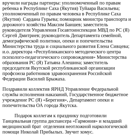
вручили награды партнеры: уполномоченный по правам
ребенка в Республике Саха (Якутия) Туйаара Васильева;
уполномоченный по правам человека в Республике Саха
(Якутия) Сардана Гурьева; помощник министра транспорта и
дорожного хозяйства Максим Баишев; заместитель
руководителя Управления Госавтоинспекции МВД по РС (Я)
Сергей Дмитриев; руководитель Департамента семейной,
демографической политики, опеки и попечительства
Министерства труда и социального развития Елена Сивцева;
и.о. директора «Республиканского методического центра
психолого-педагогического сопровождения» Министерства
образования РС (Я) Татьяна Алешина; заместитель
председателя Якутской республиканской организации
профсоюза работников здравоохранения Российской
Федерации Василий Брыжаха.
Поздравили коллектив ЯРНД Управление Федеральной
службы исполнения наказаний, Государственное бюджетное
учреждение РС (Я) «Берегиня», Департамент опеки и
попечительства ОА города Якутска.
Подарок коллегам к празднику подготовили
Танцевальная группа диспансера «Гармония» и младший
медицинский брат отделения неотложной наркологической
помощи Николай Прибылых. Звучит хомус.