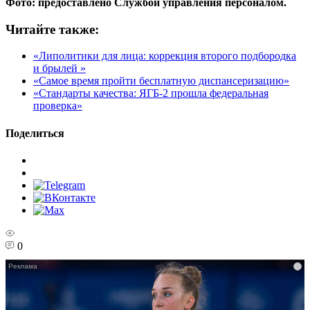
Фото: предоставлено Службой управления персоналом.
Читайте также:
«Липолитики для лица: коррекция второго подбородка
и брылей »
«Самое время пройти бесплатную диспансеризацию»
«Стандарты качества: ЯГБ-2 прошла федеральная
проверка»
Поделиться
0
i