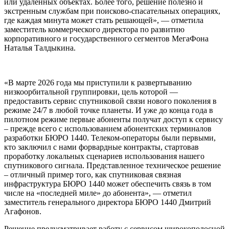
или удалённых объектах. Более того, решение полезно и
экстренным службам при поисково-спасательных операциях,
где каждая минута может стать решающей», — отметила
заместитель коммерческого директора по развитию
корпоративного и государственного сегментов МегаФона
Наталья Талдыкина.
«В марте 2026 года мы приступили к развертыванию
низкоорбитальной группировки, цель которой —
предоставить сервис спутниковой связи нового поколения в
режиме 24/7 в любой точке планеты. И уже до конца года в
пилотном режиме первые абоненты получат доступ к сервису
– прежде всего с использованием абонентских терминалов
разработки БЮРО 1440. Телеком-операторы были первыми,
кто заключил с нами форвардные контракты, стартовав
проработку локальных сценариев использования нашего
спутникового сигнала. Представленное техническое решение
– отличный пример того, как спутниковая связная
инфраструктура БЮРО 1440 может обеспечить связь в том
числе на «последней миле» до абонента», — отметил
заместитель генерального директора БЮРО 1440 Дмитрий
Агафонов.
Решение предусматривает работу с сервисом широкополосной