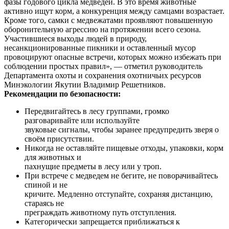
фазы годового цикла медведей. В это время животные
активно ищут корм, а конкуренция между самцами возрастает.
Кроме того, самки с медвежатами проявляют повышенную
оборонительную агрессию на протяжении всего сезона.
Участившиеся выходы людей в природу,
несанкционированные пикники и оставленный мусор
провоцируют опасные встречи, которых можно избежать при
соблюдении простых правил», — отметил руководитель
Департамента охоты и сохранения охотничьих ресурсов
Минэкологии Якутии Владимир Решетников.
Рекомендации по безопасности:
Передвигайтесь в лесу группами, громко
разговаривайте или используйте
звуковые сигналы, чтобы заранее предупредить зверя о
своём присутствии.
Никогда не оставляйте пищевые отходы, упаковки, корм
для животных и
пахнущие предметы в лесу или у троп.
При встрече с медведем не бегите, не поворачивайтесь
спиной и не
кричите. Медленно отступайте, сохраняя дистанцию,
стараясь не
преграждать животному путь отступления.
Категорически запрещается приближаться к