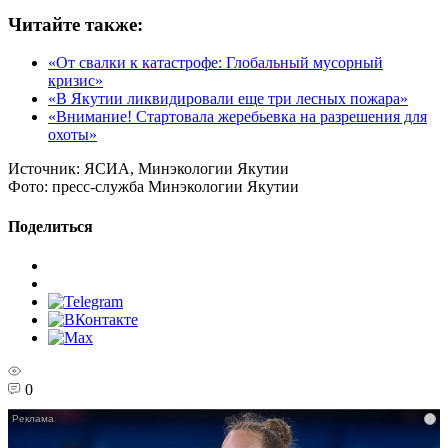
Читайте также:
«От свалки к катастрофе: Глобальный мусорный
кризис»
«В Якутии ликвидировали еще три лесных пожара»
«Внимание! Стартовала жеребьевка на разрешения для
охоты»
Источник:
ЯСИА, Минэкологии Якутии
Фото:
пресс-служба Минэкологии Якутии
Поделиться
0
i