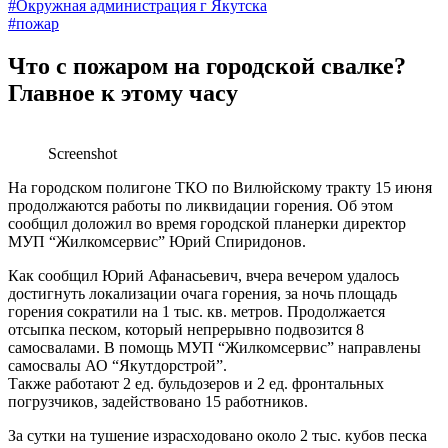
#Окружная администрация г Якутска
#пожар
Что с пожаром на городской свалке?
Главное к этому часу
Screenshot
На городском полигоне ТКО по Вилюйскому тракту 15 июня
продолжаются работы по ликвидации горения. Об этом
сообщил доложил во время городской планерки директор
МУП “Жилкомсервис” Юрий Спиридонов.
Как сообщил Юрий Афанасьевич, вчера вечером удалось
достигнуть локализации очага горения, за ночь площадь
горения сократили на 1 тыс. кв. метров. Продолжается
отсыпка песком, который непрерывно подвозится 8
самосвалами. В помощь МУП “Жилкомсервис” направлены
самосвалы АО “Якутдорстрой”.
Также работают 2 ед. бульдозеров и 2 ед. фронтальных
погрузчиков, задействовано 15 работников.
За сутки на тушение израсходовано около 2 тыс. кубов песка