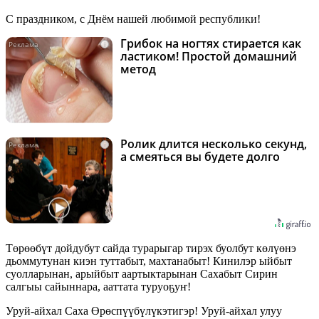
С праздником, с Днём нашей любимой республики!
Грибок на ногтях стирается как
i
ластиком! Простой домашний
метод
Ролик длится несколько секунд,
i
а смеяться вы будете долго
Төрөөбүт дойдубут сайда турарыгар тирэх буолбут көлүөнэ
дьоммутунан киэн туттабыт, махтанабыт! Кинилэр ыйбыт
суолларынан, арыйбыт аартыктарынан Сахабыт Сирин
салгыы сайыннара, ааттата туруоҕуҥ!
Уруй-айхал Саха Өрөспүүбүлүкэтигэр! Уруй-айхал улуу